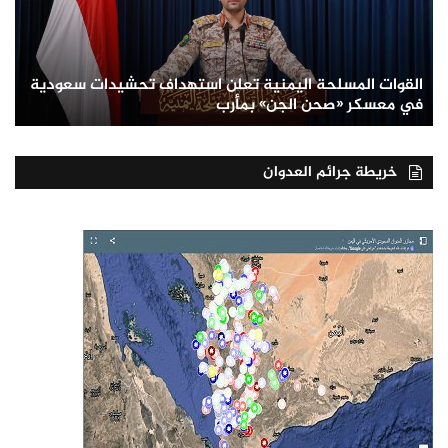
القوات المسلحة اليمنية تعلن استهداف تحشيدات سعودية
في معسكر «صحن الجن» بمأرب
خريطة جرائم العدوان