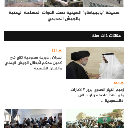
صحيفة "بايجياهاو" الصينية تصف القوات المسلحة اليمنية
بالجيش الحديدي
مقالات ذات صلة
724
نجران : دورية سعودية تقع في
كمين محكم لأبطال الجيش اليمني
واللجان الشعبية
548
زعيم التيار الصدري يزور #الامارات
ولم تهدأ عاصفة زيارته الى
#السعودية ..