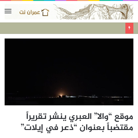
موقع “والا” العبري ينشر تقريراً
مقتضباً بعنوان “ذعر في إيلات”