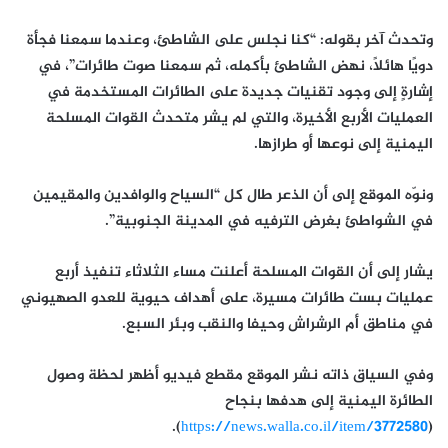
وتحدث آخر بقوله: “كنا نجلس على الشاطئ، وعندما سمعنا فجأة
دويًا هائلًا، نهض الشاطئ بأكمله، ثم سمعنا صوت طائرات”، في
إشارةٍ إلى وجود تقنيات جديدة على الطائرات المستخدمة في
العمليات الأربع الأخيرة، والتي لم يشر متحدث القوات المسلحة
اليمنية إلى نوعها أو طرازها.
ونوّه الموقع إلى أن الذعر طال كل “السياح والوافدين والمقيمين
في الشواطئ بغرض الترفيه في المدينة الجنوبية”.
يشار إلى أن القوات المسلحة أعلنت مساء الثلاثاء تنفيذ أربع
عمليات بست طائرات مسيرة، على أهداف حيوية للعدو الصهيوني
في مناطق أم الرشراش وحيفا والنقب وبئر السبع.
وفي السياق ذاته نشر الموقع مقطع فيديو أظهر لحظة وصول
الطائرة اليمنية إلى هدفها بنجاح
).
https://news.walla.co.il/item/3772580
(