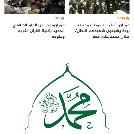
1٬734
305
عمران: أبناء بيت مطر بمديرية
عمران- تدشين العام الدراسي
ريدة يشيعون شهيدهم البطل/
الجديد بكلية القرآن الكريم
جلال محمد علي مطر
وعلومه