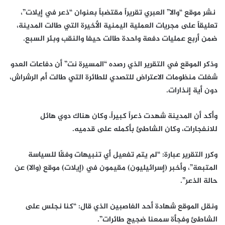
نشر موقع “والا” العبري تقريراً مقتضباً بعنوان “ذعر في إيلات”،
تعليقاً على مجريات العملية اليمنية الأخيرة التي طالت المدينة،
ضمن أربع عمليات دفعة واحدة طالت حيفا والنقب وبئر السبع.
وذكر الموقع في التقرير الذي رصده “المسيرة نت” أن دفاعات العدو
شغلت منظومات الاعتراض للتصدي للطائرة التي طالت أم الرشراش،
دون أية إنذارات.
وأكد أن المدينة شهدت ذعراً كبيراً، وكان هناك دوي هائل
للانفجارات، وكان الشاطئ بأكمله على قدميه.
وكرر التقرير عبارة: “لم يتم تفعيل أي تنبيهات وفقًا للسياسة
المتبعة”، وأخبر (إسرائيليون) مقيمون في (إيلات) موقع (والا) عن
حالة الذعر”.
ونقل الموقع شهادة أحد الغاصبين الذي قال: “كنا نجلس على
الشاطئ وفجأة سمعنا ضجيج طائرات”.