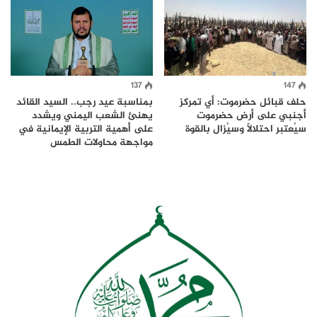
137
147
حلف قبائل حضرموت: أي تمركز
بمناسبة عيد رجب.. السيد القائد
أجنبي على أرض حضرموت
يهنئ الشعب اليمني ويشدد
سيُعتبر احتلالاً وسيُزال بالقوة
على أهمية التربية الإيمانية في
مواجهة محاولات الطمس