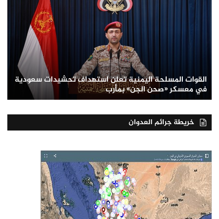
القوات المسلحة اليمنية تعلن استهداف تحشيدات سعودية
في معسكر «صحن الجن» بمأرب
خريطة جرائم العدوان