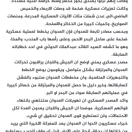
وقالت إنهم نزلوا بفندق بخور مكسر وسط حراسة أمنية مشددة.
وكانت تعزيزات عسكرية ضخمة قد وصلت الاربعاء والخميس
الماضي،الى عدن شملت مئات الاليات العسكرية المدرعة، ومنصات
الصواريخ، وكميات كبيرة من الذخائر والاسلحة.
وبحسب مصادر تابعة للعدوان فإن العدوان يخطط لعملية عسكرية
ضخمة على ساحل البحر الاحمر، وعلى رأسها باب المندب، والمخا،
وهو ما كشفه السيد القائد عبدالملك الحوثي في احد خطاباته
السابقة.
مصدر عسكري يمني اوضح ان الجيش واللجان يراقبون تحركات
العدوان والمرتزقة بشكل متواصل، ويقومون بوضع الخطط
والتجهيزات المناسبة، وان مخططات العدوان ستبوء بالفشل
كسابقاتها، وخير دليل ما حصل للعدوان والمرتزقة من خسائر كبيرة
في عملياتهم السابقة سواء من البحر او البر.
واكد المصدر العسكري ان تهويلات العدوان ستنتهي بانتهاء
قواتهم العسكرية، موضحا ان الجيش واللجان يعدون العدة لكل
الاحتمالات، ولن تستطيع قوى العدوان تحقيق اي شيء.
خبراء عسكريون اكدوا ان العدوان يعد للمعركة الاخيرة التي يريد
من خلالها ان يحقق انجاز على الارض قبل اي وقف للحرب، يستطيع