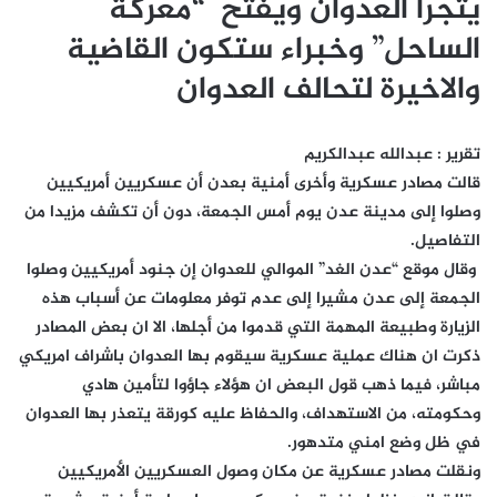
يتجرأ العدوان ويفتح “معركة
الساحل” وخبراء ستكون القاضية
والاخيرة لتحالف العدوان
تقرير : عبدالله عبدالكريم
قالت مصادر عسكرية وأخرى أمنية بعدن أن عسكريين أمريكيين
وصلوا إلى مدينة عدن يوم أمس الجمعة، دون أن تكشف مزيدا من
التفاصيل.
وقال موقع “عدن الغد” الموالي للعدوان إن جنود أمريكيين وصلوا
الجمعة إلى عدن مشيرا إلى عدم توفر معلومات عن أسباب هذه
الزيارة وطبيعة المهمة التي قدموا من أجلها، الا ان بعض المصادر
ذكرت ان هناك عملية عسكرية سيقوم بها العدوان باشراف امريكي
مباشر، فيما ذهب قول البعض ان هؤلاء جاؤوا لتأمين هادي
وحكومته، من الاستهداف، والحفاظ عليه كورقة يتعذر بها العدوان
في ظل وضع امني متدهور.
ونقلت مصادر عسكرية عن مكان وصول العسكريين الأمريكيين