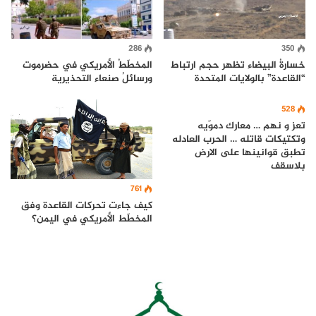
286
350
خسارةُ البيضاء تظهر حجم ارتباط
المخطّطُ الأمريكي في حضرموت
“القاعدة” بالولايات المتحدة
ورسائلُ صنعاء التحذيرية
528
تعز و نهم … معارك دموّيه
وتكتيكات قاتله … الحرب العادله
تطبق قوانينها على الارض
بلاسقف
761
كيف جاءت تحركات القاعدة وفق
المخطّط الأمريكي في اليمن؟