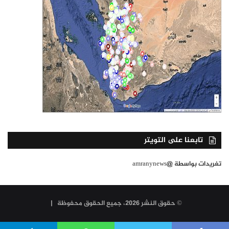
تابعنا على التويتر
تغريدات بواسطة @amranynews
© حقوق النشر 2026، جميع الحقوق محفوظة |