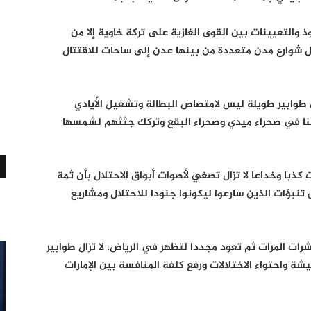
والتعيينات بين القوى الغازية على تركة خاوية إلا من
 شوارع مدن متعددة من بينها عدن إلى ساحات للاقتتال
ى طوابير طويلة ليس لامتصاص البطالة وتشغيل الأيادي
 هنا في صحراء ميدي وصحراء البقع وتركك جثثهم لشمسها
عت كذبا وخداعا لا تزال تصغي لأصوات أبواق الاحتلال بأن ثمة
بؤات الذين سارعوا ليكونوا جنودا للاحتلال ومشاريع
ات المرات ثم تعود مجددا لتظهر في الرياض، لا تزال طوابير
يشة واحتواء الاختلالات ورفع كلفة المنافسة بين الإمارات