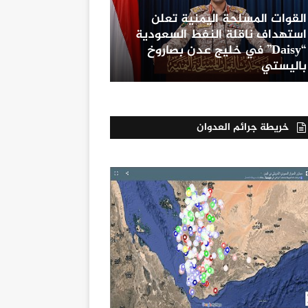
القوات المسلحة اليمنية تعلن
استهداف ناقلة النفط السعودية
“Daisy” في خليج عدن بصاروخ
باليستي
خريطة جرائم العدوان