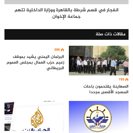
انفجار في قسم شرطة بالقاهرة ووزارة الداخلية تتهم
جماعة الإخوان
مقالات ذات صلة
599
البرلمان اليمني يشيد بموقف
زعيم حزب العمال بمجلس العموم
البريطاني
769
الصهاينة يقتحمون باحات
المسجد الأقصى مجددا