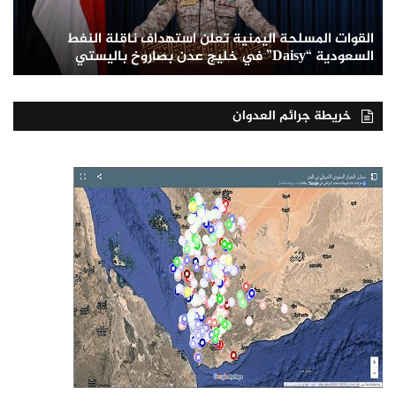
القوات المسلحة اليمنية تعلن استهداف ناقلة النفط
السعودية “Daisy” في خليج عدن بصاروخ باليستي
خريطة جرائم العدوان