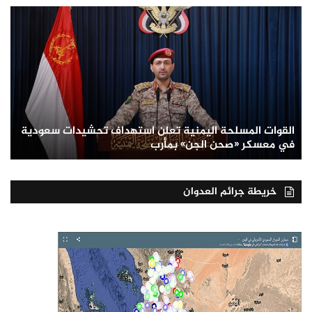
القوات المسلحة اليمنية تعلن استهداف تحشيدات سعودية
في معسكر «صحن الجن» بمأرب
خريطة جرائم العدوان