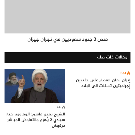
قنص 3 جنود سعوديين في نجران جيزان
مقالات ذات صلة
633
إيران تعلن القضاء على خليتين
إجراميتين تسللت الى البلاد
74
الشيخ نعيم قاسم: المقاومة خيار
سيادي لا يُهزم والتفاوض المباشر
مرفوض