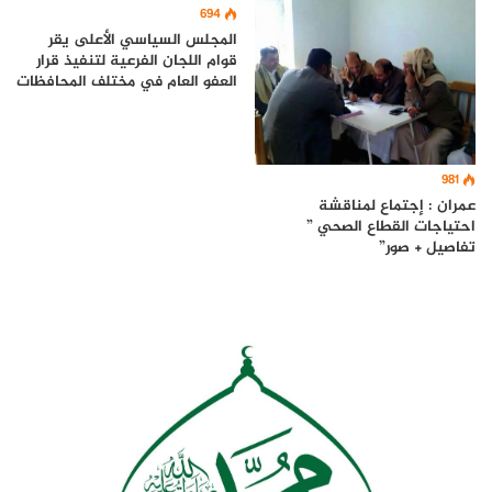
694
المجلس السياسي الأعلى يقر
قوام اللجان الفرعية لتنفيذ قرار
العفو العام في مختلف المحافظات
981
عمران : إجتماع لمناقشة
احتياجات القطاع الصحي ”
تفاصيل + صور”