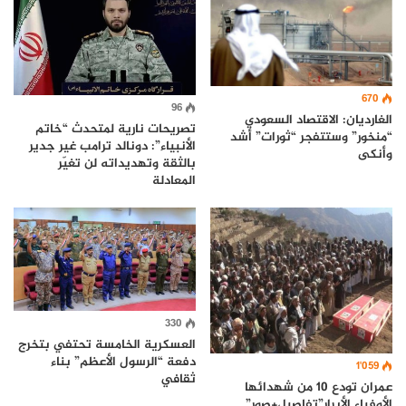
670
96
الغارديان: الاقتصاد السعودي
تصريحات نارية لمتحدث “خاتم
“منخور” وستتفجر “ثورات” أشد
الأنبياء”: دونالد ترامب غير جدير
وأنكى
بالثقة وتهديداته لن تغيّر
المعادلة
330
العسكرية الخامسة تحتفي بتخرج
دفعة “الرسول الأعظم” بناء
1٬059
ثقافي
عمران تودع 10 من شهدائها
الأوفياء الأبرار”تفاصيل+صور”