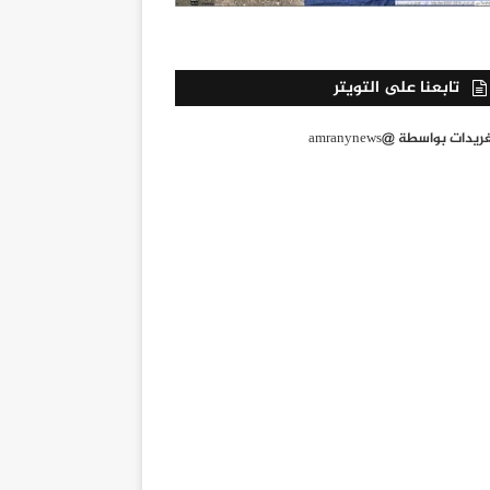
تابعنا على التويتر
يدات بواسطة @amranynews