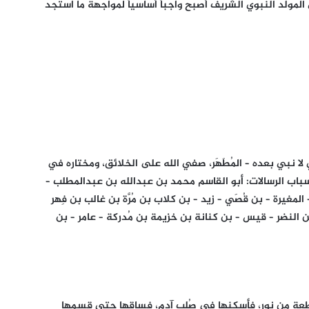
 المولد النبوي الشريف أصبح واجباً أساسياً لمواجهة ما استجد
ي لا نبي بعده – المُطَهَر، صفي الله على الخلائق، ومختاره في
سباب الرسالات: أبو القاسم محمد بن عبدالله بن عبدالمطلب –
غيرة – بن قُصَي – زيد – بن كلاب بن مُرَّة بن غالب بن فِهر
النضر – قيس – بن كنانة بن خزيمة بن مُدركة – عامر – بن
 قطعة من نور، فأسكنها في صُلب آدم، فساقها حتى قسمها