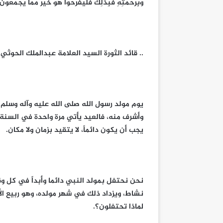
وَبِرَحْمَتِهِ فَبِذَٰلِكَ فَلْيَفْرَحُوا هُوَ خَيْرٌ مِّمَّا يَجْمَعُونَ
.. قائد الثورة السيد العلامة عبدالملك الحوثي.
يوم مولد رسول الله صلى الله عليه وآله وسلم ل
وأشرف منه، فالعيد يأتي مرة واحدة في السنة، أ
يجب أن يكون دائماً، لا يتقيد بزمان ولا مكان.
نحن نحتفل بمولد النبي دائما وأبداً في كل و
نشاط، ويزداد ذلك في شهر مولده، وهو ربيع الأن
لماذا تحتفلون؟.