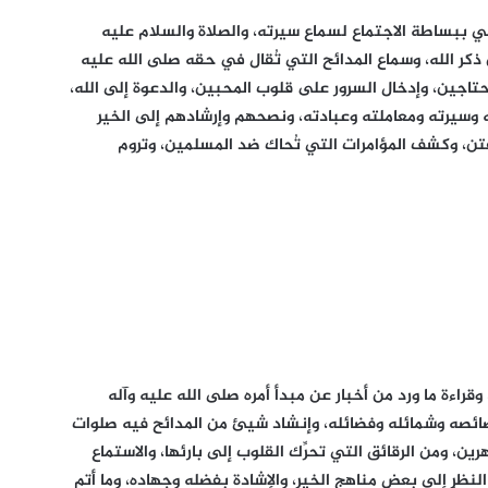
ي ببساطة الاجتماع لسماع سيرته، والصلاة والسلام عليه
ذكر الله، وسماع المدائح التي تُقال في حقه صلى الله عليه
محتاجين، وإدخال السرور على قلوب المحبين، والدعوة إلى الله،
ه وسيرته ومعاملته وعبادته، ونصحهم وإرشادهم إلى الخير
لفتن، وكشف المؤامرات التي تُحاك ضد المسلمين، وتروم
وقراءة ما ورد من أخبار عن مبدأ أمره صلى الله عليه وآله
ائصه وشمائله وفضائله، وإنشاد شيئ من المدائح فيه صلوات
ن، ومن الرقائق التي تحرِّك القلوب إلى بارئها، والاستماع
لنظرِ إلى بعض مناهج الخير، والإشادة بفضله وجهاده، وما أتم