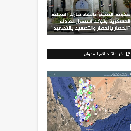
حكومة التغيير والبناء تبارك العملية
العسكرية وتؤكد استمرار معادلة
“الحصار بالحصار والتصعيد بالتصعيد”
خريطة جرائم العدوان