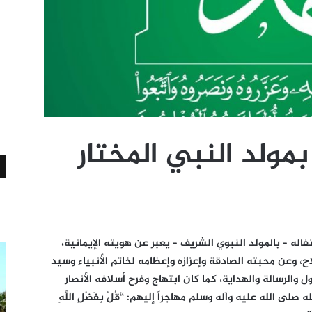
 بمولد النبي المختار
تفاله – بالمولد النبوي الشريف – يعبر عن هويته الإيمانية،
ح، وعن محبته الصادقة وإعزازه وإعظامه لخاتم الأنبياء وسيد
 والرسالة والهداية، كما كان ابتهاج وفرح أسلافه الأنصار
 الله عليه وآله وسلم مهاجراً إليهم: “قُلْ بِفَضْلِ اللَّهِ