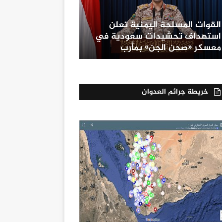
القوات المسلحة اليمنية تعلن
استهداف تحشيدات سعودية في
معسكر «صحن الجن» بمأرب
خريطة جرائم العدوان