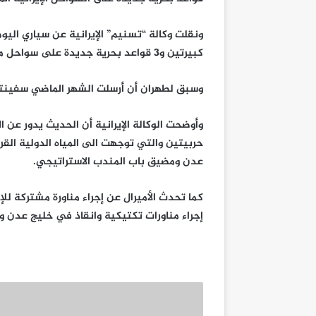
ونقلت وكالة “تسنيم” الإيرانية عن سياري اليوم
كبيرتين و3 قواعد بحرية جديدة على سواحل منطقة مكران”، المطلة على بحر العرب.
وسبق لطهران أن أرسلت الشهر الماضي سفينتي
حربيتين والتي توجهت الى المياه الدولية الق
عدن ومضيق باب المندب الاستراتيجي.
كما تحدث الأميرال عن إجراء مناورة مشتركة للإن
إجراء مناورات تكتيكية وانقاذ في خليج عدن 