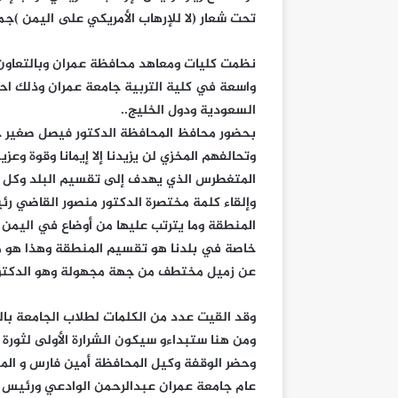
تحت شعار (لا للإرهاب الأمريكي على اليمن )جمعهم
نظمت كليات ومعاهد محافظة عمران وبالتعاون
واسعة في كلية التربية جامعة عمران وذلك احتج
السعودية ودول الخليج..
بحضور محافظ المحافظة الدكتور فيصل صغير ج
وتحالفهم المخزي لن يزيدنا إلا إيمانا وقوة وع
المتغطرس الذي يهدف إلى تقسيم البلد وكل الد
وإلقاء كلمة مختصرة الدكتور منصور القاضي ر
المنطقة وما يترتب عليها من أوضاع في اليمن 
خاصة في بلدنا هو تقسيم المنطقة وهذا هو مش
عن زميل مختطف من جهة مجهولة وهو الدكتور 
وقد القيت عدد من الكلمات لطلاب الجامعة با
ومن هنا ستبداءو سيكون الشرارة الأولى لثورة ال
وحضر الوقفة وكيل المحافظة أمين فارس و المسؤ
عام جامعة عمران عبدالرحمن الوادعي ورئيس 