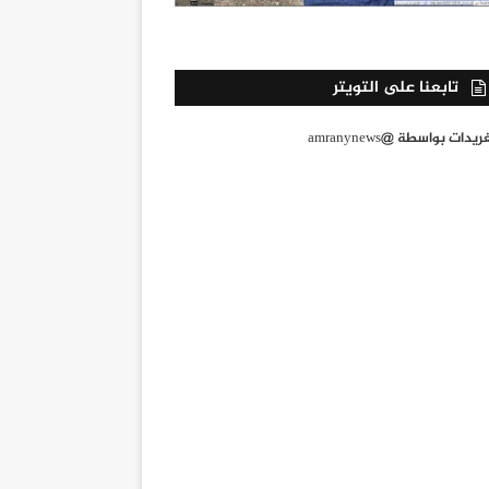
تابعنا على التويتر
يدات بواسطة @amranynews