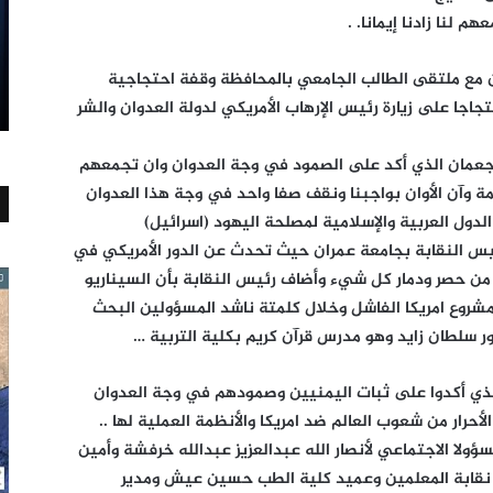
 لنا زادنا إيمانا. .
 مع ملتقى الطالب الجامعي بالمحافظة وقفة احتجاجية
اجا على زيارة رئيس الإرهاب الأمريكي لدولة العدوان والشر
عمان الذي أكد على الصمود في وجة العدوان وان تجمعهم
زيمة وآن الأوان بواجبنا ونقف صفا واحد في وجة هذا العدوان
ول العربية والإسلامية لمصلحة اليهود (اسرائيل)
ئيس النقابة بجامعة عمران حيث تحدث عن الدور الأمريكي في
من حصر ودمار كل شيء وأضاف رئيس النقابة بأن السيناريو
روع امريكا الفاشل وخلال كلمتة ناشد المسؤولين البحث
سلطان زايد وهو مدرس قرآن كريم بكلية التربية …
لذي أكدوا على ثبات اليمنيين وصمودهم في وجة العدوان
أحرار من شعوب العالم ضد امريكا والأنظمة العملية لها ..
ولا الاجتماعي لأنصار الله عبدالعزيز عبدالله خرفشة وأمين
نقابة المعلمين وعميد كلية الطب حسين عيش ومدير