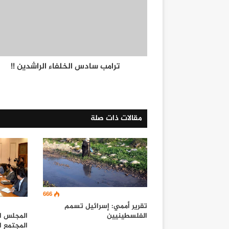
ترامب سادس الخلفاء الراشدين !!
مقالات ذات صلة
666
تقرير أممي: إسرائيل تسمم
الفلسطينيين
المجلس ا
المجتمع ا