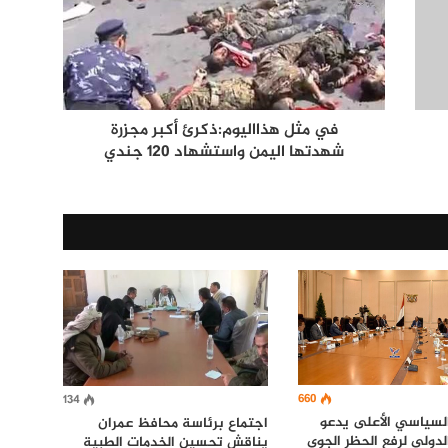
في مثل هذااليوم:ذكرئ أكبر مجزرة
شهدتها اليمن واستشهاد 120 جندي
660
134
لسياسي الأعلى يدعو
اجتماع برئاسة محافظ عمران
لدولي لرفع الحظر الجوي
يناقش تحسين الخدمات الطبية