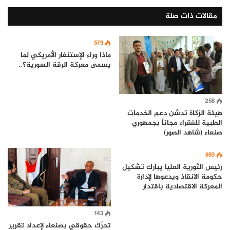
مقالات ذات صلة
579
ماذا وراء الإستنفار الأمريكي لما
يسمى معركة الرقة السورية؟..
258
هيئة الزكاة تدشن دعم الخدمات
الطبية للفقراء مجاناً بجمهوري
صنعاء (شاهد الصور)
693
رئيس الثورية العليا يبارك تشكيل
حكومة الانقاذ ويدعوها لإدارة
المعركة الاقتصادية باقتدار
143
تحرّك حقوقي بصنعاء لإعداد تقرير