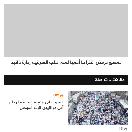
دمشق ترفض اقتراحا أمميا لمنح حلب الشرقية إدارة ذاتية
مقالات ذات صلة
602
العثور على مقبرة جماعية لرجال
أمن عراقيين قرب الموصل
151