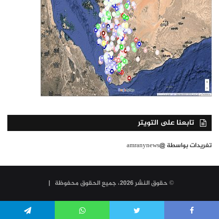
تابعنا على التويتر
تغريدات بواسطة @amranynews
© حقوق النشر 2026، جميع الحقوق محفوظة |