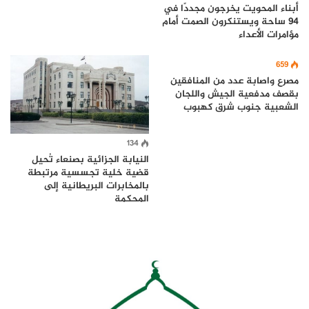
أبناء المحويت يخرجون مجددًا في
94 ساحة ويستنكرون الصمت أمام
مؤامرات الأعداء
659
مصرع واصابة عدد من المنافقين
بقصف مدفعية الجيش واللجان
الشعبية جنوب شرق كهبوب
134
النيابة الجزائية بصنعاء تُحيل
قضية خلية تجسسية مرتبطة
بالمخابرات البريطانية إلى
المحكمة