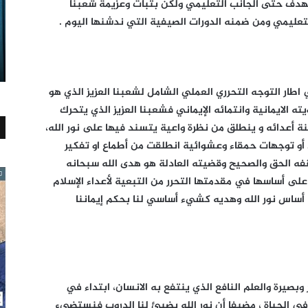
تهدف حتى الجانب التعليمي ولكن بثبات وعزيمة شعبنا
تعليمي ومن ضمنه الدورات الصيفية التي ندشنها اليوم .
اطار التوجه التحرري العملي الشامل لشعبنا العزيز الذي هو
يته الايمانية وانتمائه الإيماني فشعبنا العزيز الذي يتحرك
 أعدائه و ينطلق من نظرة واعية يتسند فيها على نور الله،
 أو توجهات حمقاء وعشوائية انطلقت من أطماع او تفكير
فه الحق والصحيح وقضيته العادلة هو هدى الله سبحانه
 على أساسها في مقدمتها التحرر من التبعية لأعداء الإسلام
ساس نور الله وهديه كشيء أساسي لنا بحكم إيماننا
بصيرة والعلم النافع الذي ينتفع به الانسان، ابتداء في
ي الحياة ، مضيفا أن نور الله يضيئ لنا الدروب فنستضيء