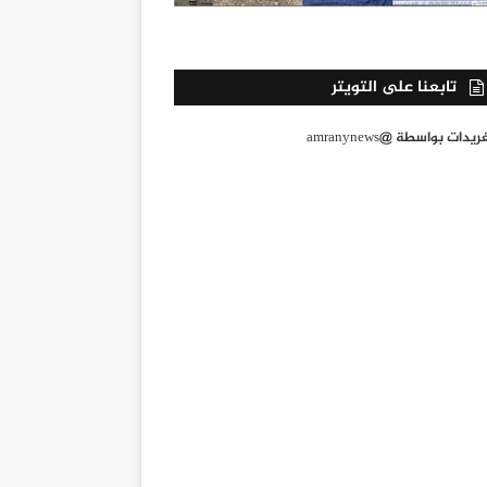
تابعنا على التويتر
يدات بواسطة @amranynews