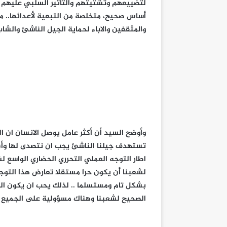
لتضييعهم وتشتيتهم والتأثير السلبي عليهم حت
أساس صحيح، متخلصة من التبعية لأعدائها.. مض
والمثقفين والاباء لحماية الجيل الناشئ والش
وأوضح السيد أن أكثر عامل يوصل الانسان ان ا
تستهدف جيلنا الناشئ يجب ان نتصدى لها وأ
اطار التوجه العملي التحرري الحضاري الواسع لشعب
لشعبنا أن يكون حرا مستقلا تعارض هذا التوجه
بشكل تام ومستسلما .. لذلك يحب ان يكون الج
الصحيح لشعبنا وهناك مسؤولية على الجميع .