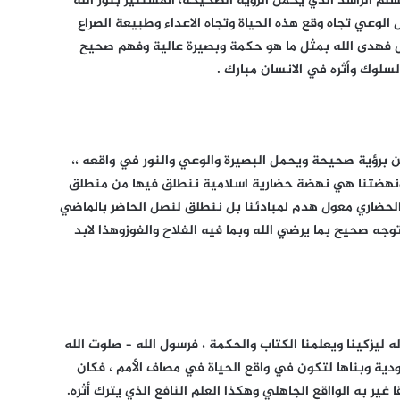
م الراشد الذي يحمل الرؤية الصحيحة، المستنير بنور الله
الوعي تجاه وقع هذه الحياة وتجاه الاعداء وطبيعة الصراع
هدى الله بمثل ما هو حكمة وبصيرة عالية وفهم صحيح
سلوك وأثره في الانسان مبارك .
 برؤية صحيحة ويحمل البصيرة والوعي والنور في واقعه ،،
 ونهضتنا هي نهضة حضارية اسلامية ننطلق فيها من منطلق
ه الحضاري معول هدم لمبادئنا بل ننطلق لنصل الحاضر بالماضي
جه صحيح بما يرضي الله وبما فيه الفلاح والفوزوهذا لابد
ه ليزكينا ويعلمنا الكتاب والحكمة ، فرسول الله – صلوت الله
ودية وبناها لتكون في واقع الحياة في مصاف الأمم ، فكان
ا غير به الوااقع الجاهلي وهكذا العلم النافع الذي يترك أثره.