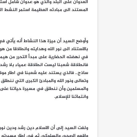
العدوان على البلد والذي هو عدوان شامل اس
المستند الى مبادئه العظيمة استمر النشط ال
وأوضح السيد أن ميزة هذا النشاط أنه يأتي في 
بالاستناد الى نور الله وهدايته وانطلاقا من هو
في نهضته الحضارية على مبدأ التحرر من هيمنة
فانطلاقة شعبنا ليست انطلاقة عمياء بلا رشد
ساذج.. فالذي يستند عليه شعبنا في اطار موق
وتعالى ونور الله والمبادئ الكبرى التي ننطلق
والمسلمين وأن ننطلق في مسيرة حياتنا على أ
وانتمائنا للإسلام.
ولفت السيد إلى أن الاسلام دين رشد ودين نور و
واقعه الروحي والسلوكي ثم في اطار مسيرته ف