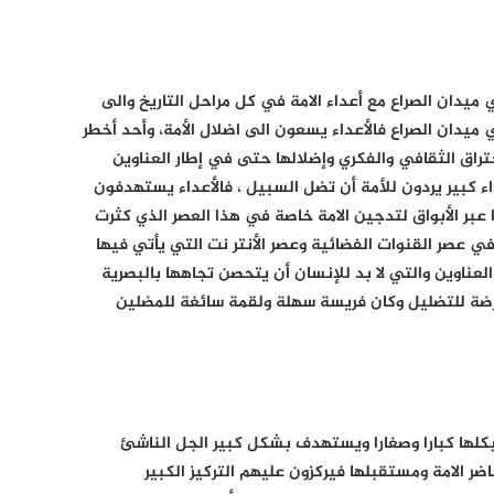
يدان الصراع مع أعداء الامة في كل مراحل التاريخ والى
 ميدان الصراع فالأعداء يسعون الى اضلال الأمة، وأحد أخطر
ختراق الثقافي والفكري وإضلالها حتى في إطار العناوين
داء كبير يردون للأمة أن تضل السبيل ، فالأعداء يستهدفون
دا عبر الأبواق لتدجين الامة خاصة في هذا العصر الذي كثرت
 عصر القنوات الفضائية وعصر الأنتر نت التي يأتي فيها
لعناوين والتي لا بد للإنسان أن يتحصن تجاهها بالبصرية
عرضة للتضليل وكان فريسة سهلة ولقمة سائغة للمضلين
كلها كبارا وصغارا ويستهدف بشكل كبير الجل الناشئ
ضر الامة ومستقبلها فيركزون عليهم التركيز الكبير