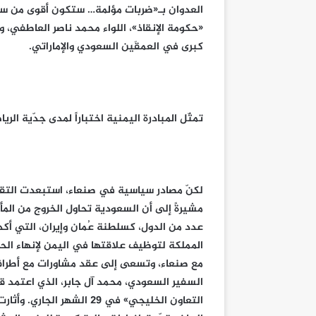
العدوان بـ«ضربات مؤلمة… ستكون أقوى من سابق
«حكومة الإنقاذ»، اللواء محمد ناصر العاطفي، 
كبرى في العمقَين السعودي والإماراتي.
تمثّل المبادرة اليمنية اختباراً لمدى جدّية ا
لكنّ مصادر سياسية في صنعاء، استبعدت التقاط
مشيرةً إلى أن السعودية تحاول الخروج من الم
عدد من الدول، كسلطنة عُمان وإيران، التي أكد 
المملكة لتوظيف علاقتها في اليمن لإنهاء الحرب
مع صنعاء، وتسعى إلى عقد مشاورات مع أطراف م
السفير السعودي، محمد آل جابر، الذي اعتمد ق
التعاون الخليجي» في 29 الش