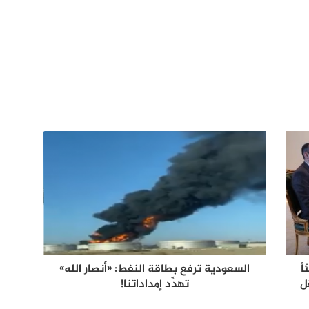
ً
السعودية ترفع بطاقة النفط: «أنصار الله»
ل
تهدِّد إمداداتنا!