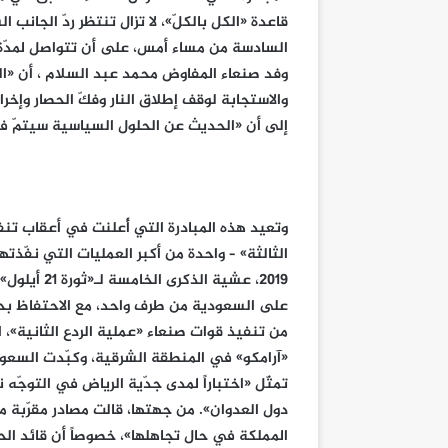
قاعدة «الكل بالكلّ»، لا تزال تنتظر ردّ الجانب 
السادسة من مساء أمس، على أن تتواصل لمدّة ثل
وفد صنعاء المفاوض محمد عبد السلام ، أن «الت
والاستجابة لوقف إطلاق النار وفكّ الحصار وإخر
إلى أن «الحديث عن الحلول السياسية سيتمّ في
وتعيد هذه المبادرة التي أُعلنت في أعقاب تن
الثالثة» – واحدة من أكبر العمليات التي نفّذت
2019، عشية 
على السعودية من طرف واحد، مع الاحتفاظ بحق ا
من تنفيذ قوات صنعاء «عملية الردع الثانية»
«آرامكو» في المنطقة الشرقية، وكبّدت السعودي
تمثّل «اختباراً لمدى جدّية الرياض في التوجّ
دول العدوان». من جهتها، قالت مصادر مقرّبة من 
المملكة في حال تجاهلها»، خصوصاً أن قائد الح