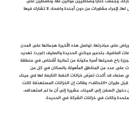
شاركة، وجمعت كتّاباً وصحافيين موالين لها، وناشطين على
 لها، لإجراء مشاورات من دون أجندة واضحة، لا تشارك فيها
الرياض على مبادرتها، تواصل هذه الأخيرة هجماتها على المدن
عات الماضية، بتدمير ميناءَي الحديدة والصليف (غرب). تهديد
مجزرة راح ضحيتها أسرة مكوّنة من ثمانية أشخاص في منطقة
رات على عدد من المناطق المأهولة بالسكان في كل من
 صنعاء قد أكدت تعرّض خزانات النفط التابعة لها في ميناء
ِبَل طيران «التحالف»، وقالت إن الخزانات المستهدَفة كانت
ن دخول السفن إلى الميناء، مشيرة إلى أن ما تم استهدافه،
المتحدة وكانت في خزانات الشركة في الحديدة.