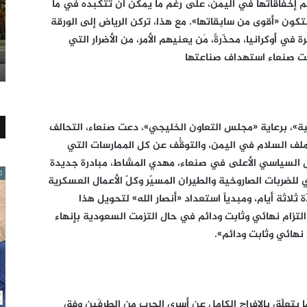
م إخفاقاتها في اليمن، على رغم ما يمكن أن تتكبّده في ما
تكون «أقوى من سابقاتها». مع هذا، تركن الرياض إلى الورقة
ي أوكرانيا، محذّرةً، مَن يعنيهم الأمر، من الأضرار التي
لت صنعاء استهداف صناعتها
ة»، برعاية «مجلس التعاون الخليجي»، دعت صنعاء، التحالف
ملف السلام في اليمن، والتوقُّف عن كل الممارسات التي
 السياسي الأعلى في صنعاء، مهدي المشاط، مبادرة جديدة
 للضربات الصاروخية والطيران المسيّر وكلّ الأعمال العسكرية
ّة ثلاثة أيام، ومبدياً استعداد «أنصار الله» لتحويل هذا
التزام نهائي وثابت ودائم في حال التزمت السعودية بإنهاء
نهائي وثابت ودائم».
يتعلّق بالإفراج الكامل عن أسرى الحرب من الطرفَين وفق