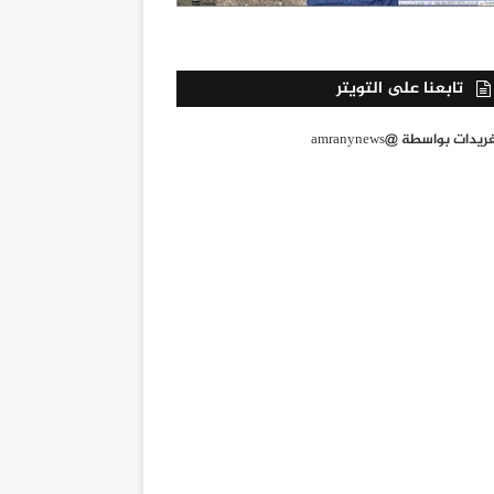
تابعنا على التويتر
يدات بواسطة @amranynews