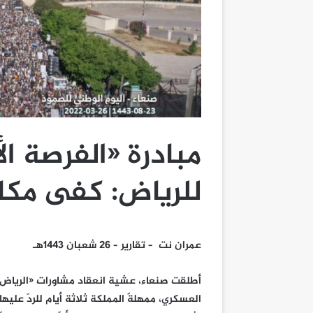
مبادرة «الفرصة ال
للرياض: كفى مكاب
عمران نت – تقارير – 26 شعبان 1443هـ
أطلقت صنعاء، عشية انعقاد مشاورات «الرياض ا
العسكري، ممهلةً المملكة ثلاثة أيام للردّ عليها