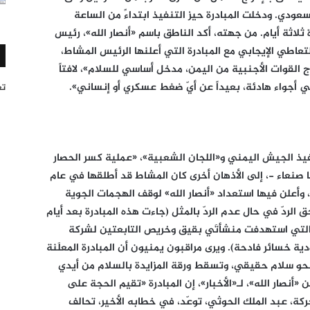
السعودي. ودخلت المبادرة حيز التنفيذ ابتداءً من الساعة
اثة أيام. من جهته، أكد الناطق باسم «أنصار الله»، رئيس
عاطي الإيجابي مع المبادرة التي أعلنها الرئيس المشاط،
اج القوات الأجنبية من اليمن، مدخل أساسي للسلام»، لافتاً
 أجواء هادئة، بعيداً عن أيّ ضغط عسكري أو إنساني».
تغر
فيذ الجيش اليمني و«اللجان الشعبية»، «عملية كسر الحصار
ها صنعاء -، إلى الأذهان أخرى كان المشاط قد أطلقها في عام
الذكرى الخامسة لـ«ثورة 21 أيلول»، وأعلن فيها استعداد «أنصار الله» لوقف الهجمات الجوية
لردّ في حال عدم الردّ بالمثل (جاءت هذه المبادرة بعد أيام
، التي استهدفت منشأتَي بقيق وخريص التابعتين لشركة
ة خسائر فادحة). ويرى مراقبون يمنيون أن المبادرة المعلَنة
ه نحو سلام حقيقي، وتسقط ورقة المزايدة بالسلام من أيدي
«أنصار الله»، لـ«الأخبار»، إن المبادرة «تقيم الحجة على
ركة، عبد الملك الحوثي، توعّد، في خطابه الأخير، تحالف