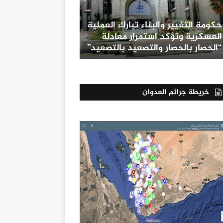
حكومة التغيير والبناء تبارك العملية
العسكرية وتؤكد استمرار معادلة
“الحصار بالحصار والتصعيد بالتصعيد”
خريطة جرائم العدوان