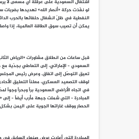
اشتغال السعودية على عرقلة أيّ مسعى لا يرمّ
لو نفّذت حركة «أنصار الله» تهديدها بضربات س
النفطية في ظلّ انشغال حلفائها بالحرب الدائرة ف
يمكن أن تصيب سوق الطاقة العالمية، إذا واص
قبل ساعات من انطلاق مشاورات «الرياض الثاني
السعودي – الإماراتي، إلى التعاطي بجدّية مع 
تعيق التوصّل إلى اتفاق. وعرض رئيس المجلس
لوقف التصعيد العسكري، معلناً التعليق الأحادي
في اتجاه الأراضي السعودية براً وبحراً وجواً لمد
المبادرة – التي شملت جبهة مأرب أيضاً – إلى «
الحصار ووقف غاراتها الجوية على اليمن بشكل 
المبادرة التي أعادت عرض صنعاء السابق في ما 