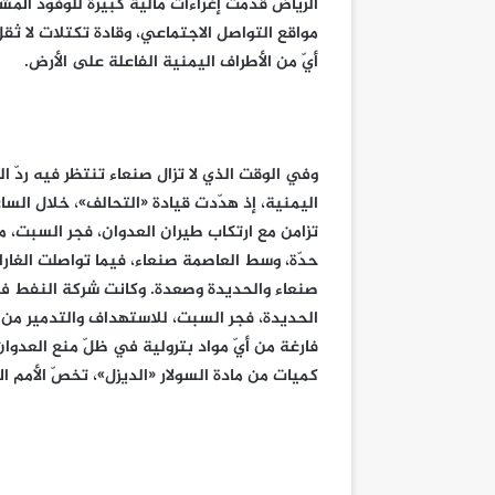
الرياض قدّمت إغراءات مالية كبيرة للوفود الم
مواقع التواصل الاجتماعي، وقادة تكتلات لا ثقل
أيّ من الأطراف اليمنية الفاعلة على الأرض.
وفي الوقت الذي لا تزال صنعاء تنتظر فيه ردّ 
اليمنية، إذ هدّدت قيادة «التحالف»، خلال السا
تزامن مع ارتكاب طيران العدوان، فجر السبت، 
حدّة، وسط العاصمة صنعاء، فيما تواصلت الغا
صنعاء والحديدة وصعدة. وكانت شركة النفط في
الحديدة، فجر السبت، للاستهداف والتدمير من ق
فارغة من أيّ مواد بترولية في ظلّ منع العدوا
كميات من مادة السولار «الديزل»، تخصّ الأمم 