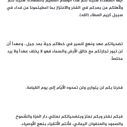
أيها الشهداء هنيئاً لكم هذا الوسام العظيم بالشهادة، هنيئاً لكم
ولأهلكم من بعدِكم في الفخر والاعتزاز بما اعطيتمونا من فداء في
سبيل كريم العطاء (الله).
تضحياتكم عهد ونهج للسير في خطاكم جيلاً بعد جيل.. وعهداً أن
لن تبور تجارتكم مع خالق الأرض والسماء فهو لا يخلف عهداً ولا يرد
مخلصاً.
فخرنا بكم لن يتوارى ولن تمحوه الأيّام إلى يوم القيامة.
فبكم نفخر وبكم نعتز وبتضحياتكم نعتلي دار العزة والشموخ
والصمود والعنفوان اليماني، فأنتم الأتقياء بنهج الأوصياء.