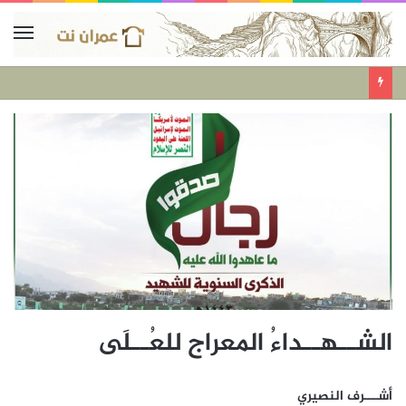
الشــهــداءُ المعراج للعُــلَى
أشـــرف النصيري