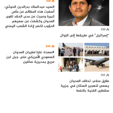
558
السيد عبدالملك بدرالدين الحوثي:
أسفرت هذه المظالم عن مآسٍ
كبيرة وعبرت عن مدى الحقد لقوى
العدوان وكشفت عن سعيهم
الدؤوب لكسر إرادة الشعب اليمني
269
“إسرائيل” في طريقها إلى الزوال
540
#صعدة: غارة لطيران العدوان
السعودي الأمريكي على جبل ابن
عريج بمديرية ساقين
352
طارق سلام: تحالف العدوان
يسعى لتهجير السكان في جزيرة
سقطرى الغنية بالنفط