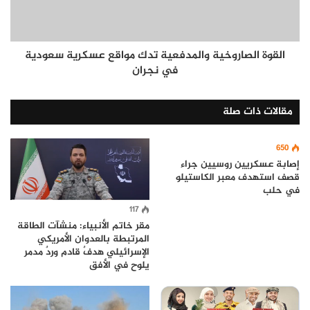
القوة الصاروخية والمدفعية تدك مواقع عسكرية سعودية
في نجران
مقالات ذات صلة
650
إصابة عسكريين روسيين جراء
قصف استهدف معبر الكاستيلو
في حلب
117
مقر خاتم الأنبياء: منشآت الطاقة
المرتبطة بالعدوان الأمريكي
الإسرائيلي هدفٌ قادم وردٌ مدمر
يلوح في الأفق