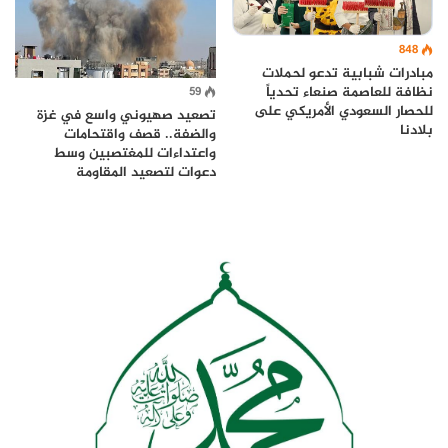
848
مبادرات شبابية تدعو لحملات
نظافة للعاصمة صنعاء تحدياً
59
للحصار السعودي الأمريكي على
تصعيد صهيوني واسع في غزة
بلادنا
والضفة.. قصف واقتحامات
واعتداءات للمغتصبين وسط
دعوات لتصعيد المقاومة