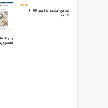
591
برنامج (صامدون) | يوم 05-11-
2016م
وزير الدف
السعودية 500 قنبلة عنقو