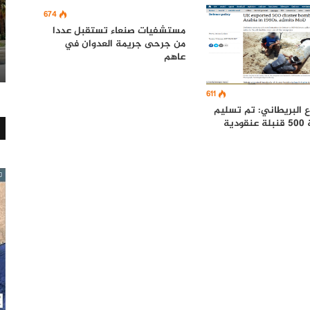
674
مستشفيات صنعاء تستقبل عددا
من جرحى جريمة العدوان في
عاهم
611
اع البريطاني: تم تسليم
دية