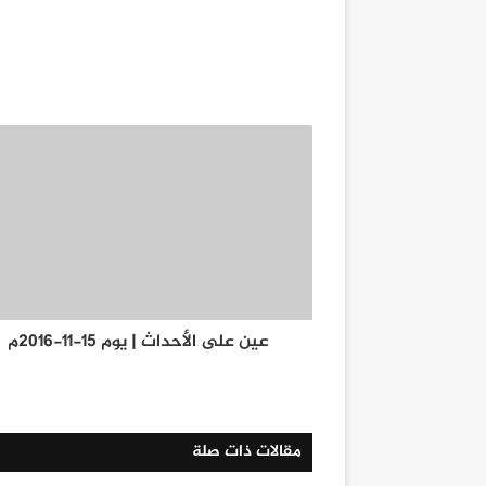
عين على الأحداث | يوم 15-11-2016م
مقالات ذات صلة