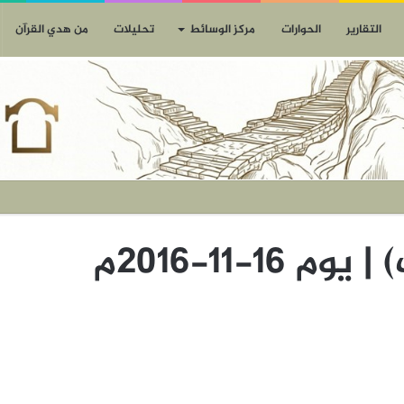
التقارير
الحوارات
مركز الوسائط
تحليلات
من هدي القرآن
16-11-2016م