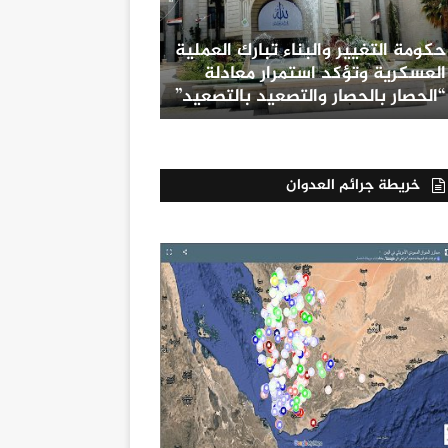
حكومة التغيير والبناء تبارك العملية
العسكرية وتؤكد استمرار معادلة
“الحصار بالحصار والتصعيد بالتصعيد”
خريطة جرائم العدوان