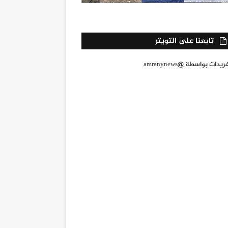
تابعنا على التويتر
يدات بواسطة @amranynews