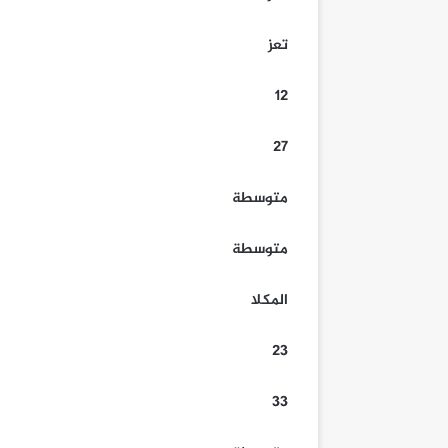
تعز
12
27
متوسطة
متوسطة
المكلا
23
33