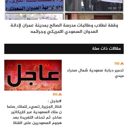
وقفة لطلاب وطالبات مدرسة الصالح بمدينة عمران لإدانة
العدوان السعودي الامريكي وجرائمه
مقالات ذات صلة
765
تدمير دبابة سعودية شمال صحراء
ميدي
815
#عاجل :
قناة_الجزيرة_تسيء_للملك_سلما
ن ملك السعودية عبر كاريكاتير
ساخر، ثم تحذف التغريدة بعد
هجوم السعوديين على القناة