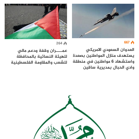
667
264
العدوان السعودي الامريكي
عمــــران وقفة ودعم مالي
يستهدف منازل المواطنين بصعدة
للهيئة النسائية بالمحافظة
واستشهاد 6 مواطنين في منطقة
للشعب والمقاومة الفلسطينية
وادي الحبال بمديرية ساقين