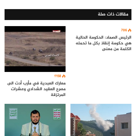
مقالات ذات صلة
706
الرئيس الصماد: الحكومة الحالية
هي حكومة إنقاذ بكل ما تحمله
الكلمة من معنى
1٬158
معارك العبدية في مأرب أدت الى
مصرع العقيد الشدادي وعشرات
المرتزقة