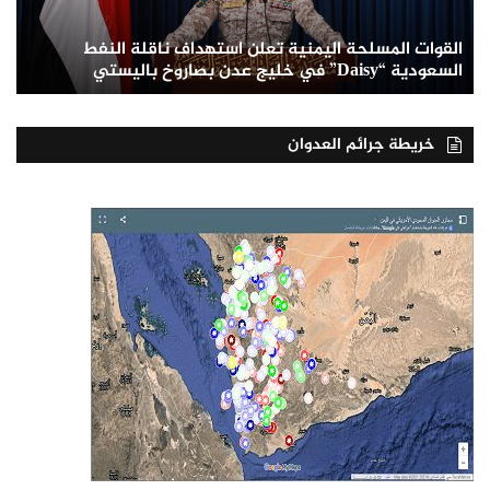
القوات المسلحة اليمنية تعلن استهداف ناقلة النفط
السعودية “Daisy” في خليج عدن بصاروخ باليستي
خريطة جرائم العدوان