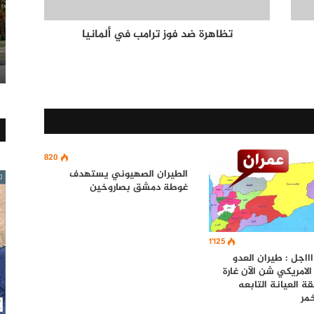
تظاهرة ضد فوز ترامب في ألمانيا
820
الطيران الصهيوني يستهدف
غوطة دمشق بصاروخين
1٬125
اااجل : طيران العدو
لامريكي شن الآن غارة
 العيانة التابعه
مر