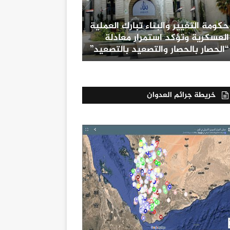
حكومة التغيير والبناء تبارك العملية
العسكرية وتؤكد استمرار معادلة
“الحصار بالحصار والتصعيد بالتصعيد”
خريطة جرائم العدوان