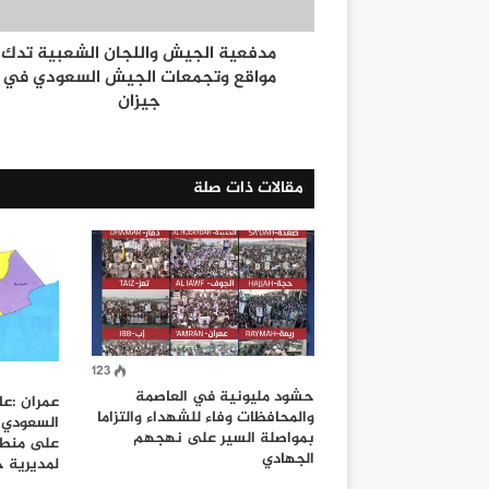
مدفعية الجيش واللجان الشعبية تدك
مواقع وتجمعات الجيش السعودي في
جيزان
مقالات ذات صلة
123
حشود مليونية في العاصمة
عمران :عا
والمحافظات وفاء للشهداء والتزاما
السعودي ا
بمواصلة السير على نهجهم
على منطقة
الجهادي
لمديرية خ