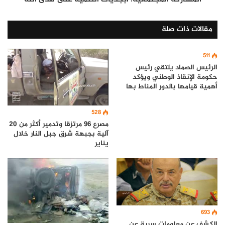
مقالات ذات صلة
511
الرئيس الصماد يلتقي رئيس
حكومة الإنقاذ الوطني ويؤكد
أهمية قيامها بالدور المناط بها
528
مصرع 96 مرتزقا وتدمير أكثر من 20
آلية بجبهة شرق جبل النار خلال
يناير
693
الكشف عن معلومات سرية عن