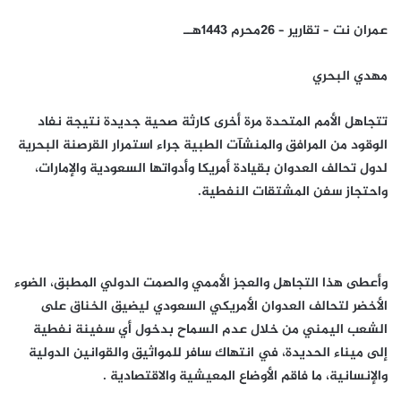
عمران نت – تقارير – 26محرم 1443هــ
مهدي البحري
تتجاهل الأمم المتحدة مرة أخرى كارثة صحية جديدة نتيجة نفاد
الوقود من المرافق والمنشآت الطبية جراء استمرار القرصنة البحرية
لدول تحالف العدوان بقيادة أمريكا وأدواتها السعودية والإمارات،
واحتجاز سفن المشتقات النفطية.
وأعطى هذا التجاهل والعجز الأممي والصمت الدولي المطبق، الضوء
الأخضر لتحالف العدوان الأمريكي السعودي ليضيق الخناق على
الشعب اليمني من خلال عدم السماح بدخول أي سفينة نفطية
إلى ميناء الحديدة، في انتهاك سافر للمواثيق والقوانين الدولية
والإنسانية، ما فاقم الأوضاع المعيشية والاقتصادية .