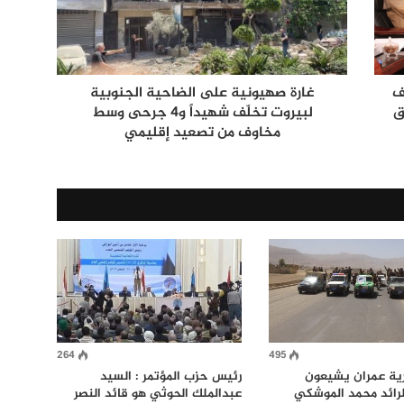
ف
غارة صهيونية على الضاحية الجنوبية
ق
لبيروت تخلّف شهيداً و4 جرحى وسط
مخاوف من تصعيد إقليمي
264
495
رية عمران يشيعون
رئيس حزب المؤتمر : السيد
لرائد محمد الموشكي
عبدالملك الحوثي هو قائد النصر