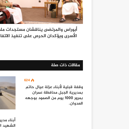
أبوراس والمرتضى يناقشان مستجدات مل
الأسرى ويؤكدان الحرص على تنفيذ الاتفا
مقالات ذات صلة
624
وقفة قبلية لأبناء عزلة عيال حاتم
بمديرية الجبل محافظة عمران
بمرور 1000 يوم من الصمود بوجهه
العدوان.
أبناء مدي
الشهيد ا