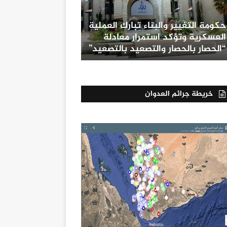
حكومة التغيير والبناء تبارك العملية
العسكرية وتؤكد استمرار معادلة
“الحصار بالحصار والتصعيد بالتصعيد”
خريطة جرائم العدوان