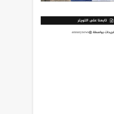
تابعنا على التويتر
يدات بواسطة @amranynews