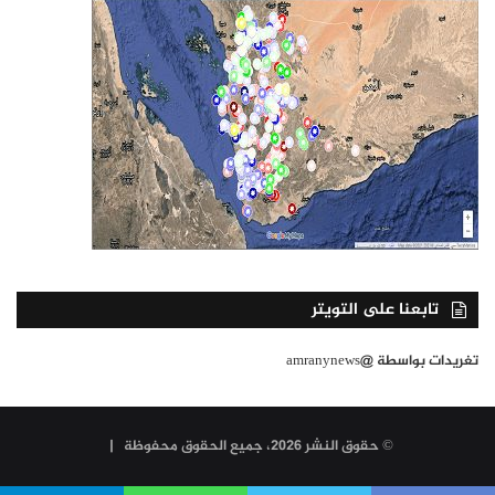
تابعنا على التويتر
تغريدات بواسطة @amranynews
© حقوق النشر 2026، جميع الحقوق محفوظة |