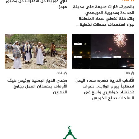
ناري لأمريكا من الاقتراب من مضيق
بالصورة.. غارات عنيفة على مدينة
هرمز
الحديدة ومديرية الدريهمي
والادخنة تغطي سماء المنطقة
جراء استهداف محطات نفطية…
384
88
الألعاب النارية تضيء سماء اليمن
مفتي الديار اليمنية ورئيس هيئة
ابتهاجاً بيوم الولاية.. دعوات
الأوقاف يتفقدان العمل بجامع
لاحتشاد جماهيري واسع في
النهرين
الساحات صباح الخميس