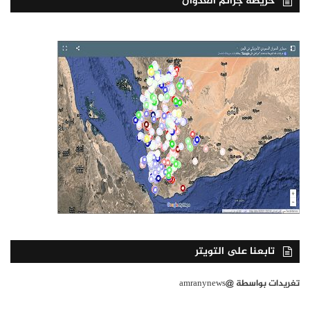
خريطة جرائم العدوان
تابعنا على التويتر
تغريدات بواسطة @amranynews