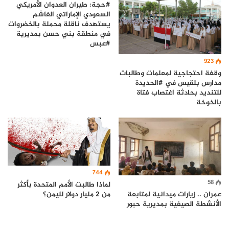
#حجة: طيران العدوان الأمريكي
السعودي الإماراتي الغاشم
يستهدف ناقلة محملة بالخضروات
في منطقة بني حسن بمديرية
#عبس
923
وقفة احتجاجية لمعلمات وطالبات
مدارس بلقيس في #الحديدة
للتنديد بحادثة اغتصاب فتاة
بالخوخة
744
58
لماذا طالبت الأمم المتحدة بأكثر
من 2 مليار دولار لليمن؟
عمران .. زيارات ميدانية لمتابعة
الأنشطة الصيفية بمديرية حبور