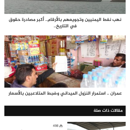
نهب نفط اليمنيين وتجويعهم بالأرقام.. أكبر مصادرة حقوق
في التاريخ..
عمران .. استمرار النزول الميداني وضبط المتلاعبين بالأسعار
مقالات ذات صلة
498