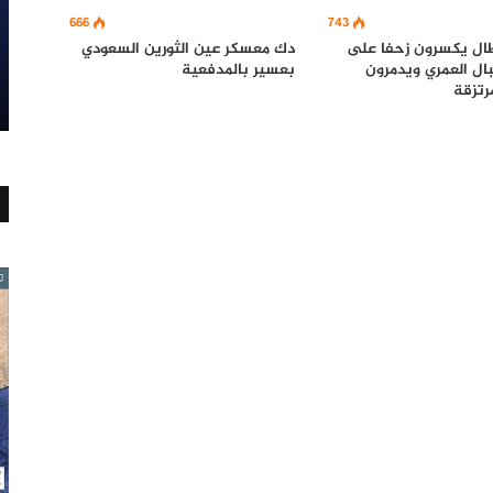
666
743
بطال يكسرون زحفا على
دك معسكر عين الثورين السعودي
ل العمري ويدمرون
بعسير بالمدفعية
مرتزقة