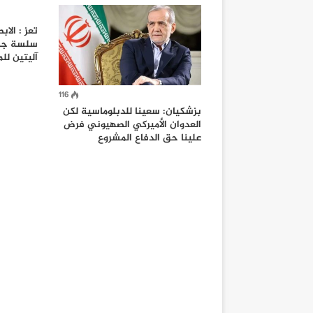
تعز : الا
سلسة جبا
آليتين لل
116
بزشكيان: سعينا للدبلوماسية لكن
العدوان الأميركي الصهيوني فرض
علينا حق الدفاع المشروع