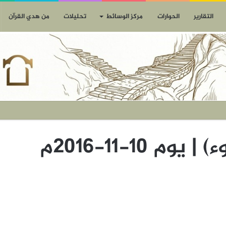
التقارير
الحوارات
مركز الوسائط
تحليلات
من هدي القرآن
م 10-11-2016م