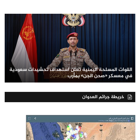
القوات المسلحة اليمنية تعلن استهداف تحشيدات سعودية
في معسكر «صحن الجن» بمأرب
خريطة جرائم العدوان