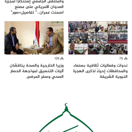
والملتقى الجامعي إستنكاراً لمجزرة
العدوان الامريكي على مصنع
اسمنت عمران..” تفاصيل+صور”
159
70
ندوات وفعاليات ثقافية بصنعاء
وزيرا الخارجية والصحة يناقشان
والمحافظات إحياءً لذكرى الهجرة
آليات التنسيق لمواجهة الحصار
النبوية الشريفة
الصحي وسفر المرضى