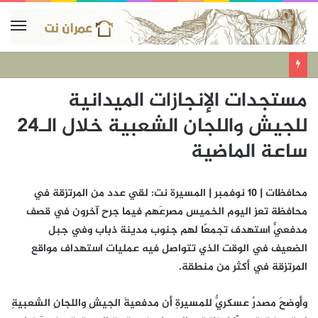
مستجدات الإنجازات الميدانية
للجيش واللجان الشعبية خلال الـ24
ساعة الماضية
محافظات | 10 نوفمبر | المسيرة نت: لقي عدد من المرتزقة في
محافظة تعز اليوم الخميس مصرعَهم فيما جرح آخرون في قصف
مدفعيٍّ استهدف تجمعًا لهم جنوب مدينة ذباب وفي جبل
الضعيف في الوقت الذي تتواصل فيه عمليات استهداف مواقع
المرتزقة في أكثر من منطقة.
وأوضحَ مصدرٌ عسكريٌّ للمسيرةِ أن مدفعيةَ الجيشِ واللجانِ الشعبيةِ