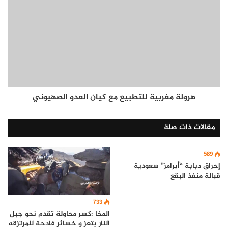
هرولة مغربية للتطبيع مع كيان العدو الصهيوني
مقالات ذات صلة
589
إحراق دبابة “أبرامز” سعودية
قبالة منفذ البقع
733
المخا :كسر محاولة تقدم نحو جبل
النار بتعز و خسائر فادحة للمرتزقه