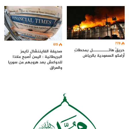
778
615
حريقٌ هائـــــــــــل بمحطاتِ
صحيفة الفايننشال تايمز
أرامكو السعودية بالرياض
البريطانية : اليمن أصبح ملاذا
للدواعش بعد هروبهم من سوريا
والعراق