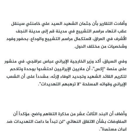
وأفادت التقارير بأن جثمان الشهيد السيد علي خامنئي سينقل
عقب انتهاء مراسم التشييع في مدينة قم إلى مدينة النجف
الأشرف في العراق، لاستكمال مراسم التشييع والوداع، بحضور وفود
وشخصيات من مختلف الدول.
وفي السياق، أكد وزير الخارجية الإيراني عباس عراقجي، في منشور
على منصة “إكس”، أن ملايين الإيرانيين احتشدوا بوحدة وتلاحم
لتكريم القائد الشهيد وتجديد الوفاء لإرثه، مشدداً على أن الشعب
الإيراني وقواته المسلحة “لا ترهبهم التهديدات”.
وأضاف أن البند الثالث عشر من مذكرة التفاهم واضح، مؤكداً أن
المفاوضات بشأن الاتفاق النهائي “لن تبدأ ما دامت التهديدات ضد
إيران مستمرة”.