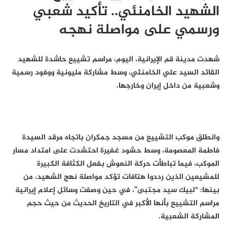
الشهيد الخامنئي.. تأكيد شعبي
ورسمي على مواصلة نهجه
شهدت مدينة قم الإيرانية، اليوم، مراسم تشييع حاشدة للشهيد
القائد السيد علي الخامنئي، وسط مشاركة مليونية ووفود رسمية
وشعبية من داخل إيران وخارجها.
وانطلق موكب التشييع من مسجد جمكران باتجاه مرقد السيدة
فاطمة المعصومة، وسط حشود غفيرة احتشدت على امتداد مسار
الموكب، فيما تباطأت حركة النعوش بفعل الكثافة الكبيرة
للمشيعين الذين رددوا هتافات تؤكد مواصلة نهج الشهيد، من
بينها: “لبيك سيد مجتبى”، في حين وصفت وسائل إعلام إيرانية
مراسم التشييع بأنها الأكبر في التاريخ الحديث من حيث حجم
المشاركة الشعبية.