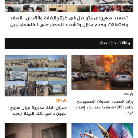
تصعيد صهيوني متواصل في غزة والضفة والقدس.. قصف
واعتقالات وهدم منازل وتشديد للحصار على الفلسطينيين
مقالات ذات صلة
146
764
وزارة الصحة: العدوان الصهيوني
خلف (319) شهيدا منذ بدء إسناد
عمران: ابناء مديرية عيال سريح
غزة
يلبون داعي نكف قبيلة ارحب