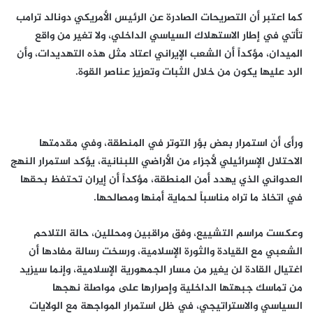
كما اعتبر أن التصريحات الصادرة عن الرئيس الأمريكي دونالد ترامب
تأتي في إطار الاستهلاك السياسي الداخلي، ولا تغير من واقع
الميدان، مؤكداً أن الشعب الإيراني اعتاد مثل هذه التهديدات، وأن
الرد عليها يكون من خلال الثبات وتعزيز عناصر القوة.
ورأى أن استمرار بعض بؤر التوتر في المنطقة، وفي مقدمتها
الاحتلال الإسرائيلي لأجزاء من الأراضي اللبنانية، يؤكد استمرار النهج
العدواني الذي يهدد أمن المنطقة، مؤكداً أن إيران تحتفظ بحقها
في اتخاذ ما تراه مناسباً لحماية أمنها ومصالحها.
وعكست مراسم التشييع، وفق مراقبين ومحللين، حالة التلاحم
الشعبي مع القيادة والثورة الإسلامية، ورسخت رسالة مفادها أن
اغتيال القادة لن يغير من مسار الجمهورية الإسلامية، وإنما سيزيد
من تماسك جبهتها الداخلية وإصرارها على مواصلة نهجها
السياسي والاستراتيجي، في ظل استمرار المواجهة مع الولايات