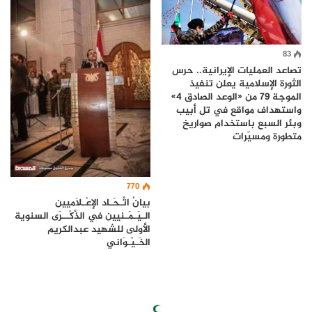
83
تصاعد العمليات الإيرانية.. حرس
الثورة الإسلامية يعلن تنفيذ
الموجة 79 من «الوعد الصادق 4»
واستهداف مواقع في تل أبيب
وبئر السبع باستخدام صواريخ
متطورة ومسيّرات
770
بيانُ اتِّـحَـاد الإعْـلَاميين
الـيَـمَـنيين في الذِّكْــرَى السنوية
الأولى للشهيد عبدالكريم
الخَـيْـوَاني