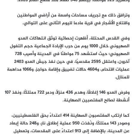
وتشريد 923 مواطنًا، بينهم 546 طفلًا منذ مطلع العام 2026.
وترافق ذلك مع تجريف مساحات واسعة من أراضي المواطنين
واقتلاع الأشجار في قرية مادما لليوم الثاني على التوالي.
وفي القدس المحتلة، أظهرت إحصائية توثق انتهاكات العدو
الصهيوني خلال 1000 يوم من حرب الإبادة الجماعية حجم التغول
الصهيوني؛ حيث استشهد 75 مواطنًا في المدينة وأصيب 728
آخرون، واعتقل 2595 مقدسيًا، في حين نفذ جيش العدو 2403
عمليات اقتحام، و4604 حالات تضييق وإقامة حواجز، و1066 مداهمة
للمنازل.
وفرض العدو 146 إغلاقًا، وهدم 436 منزلًا، ودمر 722 ممتلكًا، ونفذ 107
أنشطة لصالح المغتصبين الصهاينة.
كما ارتكب المغتصبون الصهاينة 414 اعتداءً بحق الفلسطينيين،
وصودر 143 ممتلكًا، ونُفذت 950 عملية إطلاق نار، و248 حالة إبعاد
عن المدينة، بالإضافة إلى 913 اعتداءً على المقدسات، وتعطيل