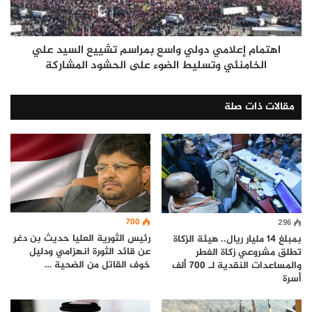
اهتمام إعلامي دولي واسع بمراسم تشييع السيد علي
الخامنئي وتسليط الضوء على الحشود المشاركة
مقالات ذات صلة
700
296
رئيس الثورية العليا حديث بن دغر
بمبلغ 14 مليار ريال.. هيئة الزكاة
عن قائد الثورة انهزامي ودليل
تطلق مشروعي زكاة الفطر
خوف القاتل من الضحية …
والمساعدات النقدية لـ 700 ألف
أسرة