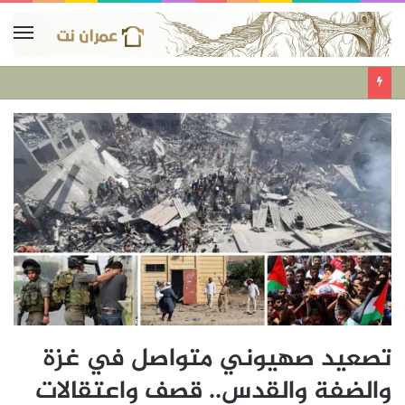
تصعيد صهيوني متواصل في غزة
والضفة والقدس.. قصف واعتقالات