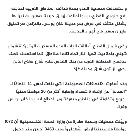
واستهدفت مدفعية العدو بعدة قذائف المناطق الغربية لمدينة
رفح جنوبي القطاع، بينما أطلقت زوارق حربية صهيونية نيرانها
بشكل مكثف في عرض بحر مدينة خان يونس، بالتزامن مع تحليق
طيران مسير في أجواء المدينة.
وفي شمال القطاع، أطلقت آليات العدو العسكرية المتمركزة شمال
شرقي بلدة بيت لاهيا النار تجاه تلك المناطق، كما استهدف قصف
مدفعي المنطقة القرب من بنك القدس على شارع صلاح الدين
بحي الزيتون شرق مدينة غزة.
وقد أسفرت الانتهاكات الصهيونية التي بلغت أمس، 14 انتهاكًا لـ
“الهدنة” عن ارتقاء 6 شهداء وإصابة أكثر من 20 مواطنًا مدنيًا
بجروح متفاوتة في مناطق متفرقة من القطاع لا سيما خان يونس
وغزة.
وبيّنت معطيات رسمية صادرة عن وزارة الصحة الفلسطينية أن 1072
مواطنًا فلسطينيًا ارتقوا شُهداء وأصيب 3463 آخرين منذ دخول