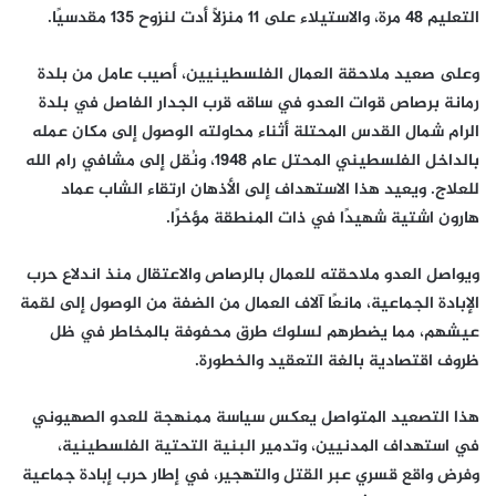
التعليم 48 مرة، والاستيلاء على 11 منزلًا أدت لنزوح 135 مقدسيًا.
وعلى صعيد ملاحقة العمال الفلسطينيين، أصيب عامل من بلدة
رمانة برصاص قوات العدو في ساقه قرب الجدار الفاصل في بلدة
الرام شمال القدس المحتلة أثناء محاولته الوصول إلى مكان عمله
بالداخل الفلسطيني المحتل عام 1948، ونُقل إلى مشافي رام الله
للعلاج. ويعيد هذا الاستهداف إلى الأذهان ارتقاء الشاب عماد
هارون اشتية شهيدًا في ذات المنطقة مؤخرًا.
ويواصل العدو ملاحقته للعمال بالرصاص والاعتقال منذ اندلاع حرب
الإبادة الجماعية، مانعًا آلاف العمال من الضفة من الوصول إلى لقمة
عيشهم، مما يضطرهم لسلوك طرق محفوفة بالمخاطر في ظل
ظروف اقتصادية بالغة التعقيد والخطورة.
هذا التصعيد المتواصل يعكس سياسة ممنهجة للعدو الصهيوني
في استهداف المدنيين، وتدمير البنية التحتية الفلسطينية،
وفرض واقع قسري عبر القتل والتهجير، في إطار حرب إبادة جماعية