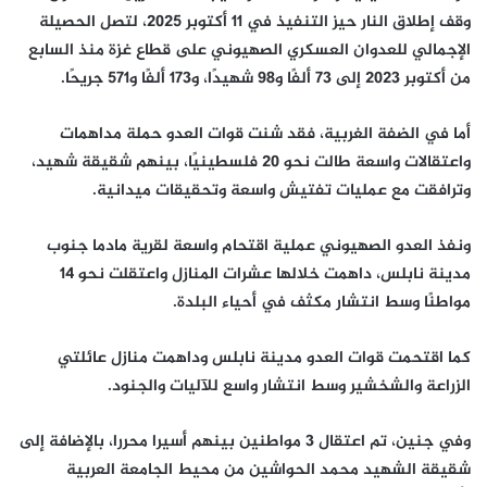
وقف إطلاق النار حيز التنفيذ في 11 أكتوبر 2025، لتصل الحصيلة
الإجمالي للعدوان العسكري الصهيوني على قطاع غزة منذ السابع
من أكتوبر 2023 إلى 73 ألفًا و98 شهيدًا، و173 ألفًا و571 جريحًا.
أما في الضفة الغربية، فقد شنت قوات العدو حملة مداهمات
واعتقالات واسعة طالت نحو 20 فلسطينيًا، بينهم شقيقة شهيد،
وترافقت مع عمليات تفتيش واسعة وتحقيقات ميدانية.
ونفذ العدو الصهيوني عملية اقتحام واسعة لقرية مادما جنوب
مدينة نابلس، داهمت خلالها عشرات المنازل واعتقلت نحو 14
مواطنًا وسط انتشار مكثف في أحياء البلدة.
كما اقتحمت قوات العدو مدينة نابلس وداهمت منازل عائلتي
الزراعة والشخشير وسط انتشار واسع للآليات والجنود.
وفي جنين، تم اعتقال 3 مواطنين بينهم أسيرا محررا، بالإضافة إلى
شقيقة الشهيد محمد الحواشين من محيط الجامعة العربية