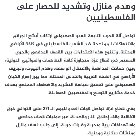
وهدم منازل وتشديد للحصار على
الفلسطينيين
تواصل آلة الحرب التابعة للعدو الصهيوني ارتكاب أبشع الجرائم
والانتهاكات الممنهجة ضد الشعب الفلسطيني في كافة الأراضي
المحتلة. وتتنوع هذه الاعتداءات بين القصف المدفعي والجوي
المستمر في قطاع غزة، متجاوزة كافة التفاهمات والمواثيق الدولية،
وبين حملات المداهمة والاعتقال الواسعة، وهدم البيوت، وتجريف
الأراضي في الضفة الغربية والقدس المحتلة، مما يبرز إصرار الكيان
الصهيوني على تعميق سياسة التشريد والاضطهاد الممنهج بهدف
خدمة مشاريع التوسع والمغتصبين الصهاينة.
وفي قطاع غزة، تواصل قوات العدو لليوم الـ 271 على التوالي خرق
اتفاقية وقف إطلاق النار والهدنة، عبر عمليات قصف مدفعي
واستهدافات برية وبحرية وغارات جوية، إلى جانب نسف منازل
ومنشآت سكنية ومدنية.