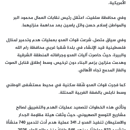
الأمريكية.
وفي محافظة سلفيت، اعتُقل رئيس نقابات العمال محمود البر
والمواطن إسلام حسن وائل ياسين بعد مداهمة منزليهما.
وفي سياق متصل، شرعت قوات العدو بعمليات هدم وتدمير لمنازل
فلسطينية قيد الإنشاء في بلدة شقبا غربي محافظة رام الله
والبيرة، حيث حاصرت آليات العدو وجرافاته المنطقة الشرقية
وهدمت منزلين بزعم البناء دون ترخيص، وسط إطلاق قنابل الصوت
والغاز المدمع تجاه الأهالي.
كما فجرت قوات العدو شُقة سكنية في محيط مستشفى الوطني
وسط نابلس بالضفة الغربية المحتلة.
وتأتي هذه الخطوات لتصعيد عمليات الهدم والتضييق لصالح
مشاريع التوسع الصهيوني، حيث وثقت هيئة مقاومة الجدار
والاستيطان تنفيذ العدو لـ 341 عملية هدم أدت لتدمير 740 منشأة