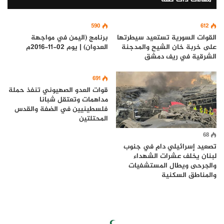
590
612
القوات السورية تستعيد سيطرتها
برنامج (اليمن في مواجهة
على خربة خان الشيح والمدجنة
العدوان) | يوم 02-11-2016م
الشرقية في ريف دمشق
691
قوات العدو الصهيوني تنفذ حملة
مداهمات وتعتقل شبانا
فلسطينيين في الضفة والقدس
المحتلتين
68
تصعيد إسرائيلي دامٍ في جنوب
لبنان يخلف عشرات الشهداء
والجرحى ويطال المستشفيات
والمناطق السكنية