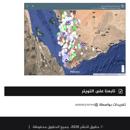
تابعنا على التويتر
تغريدات بواسطة @amranynews
© حقوق النشر 2026، جميع الحقوق محفوظة |