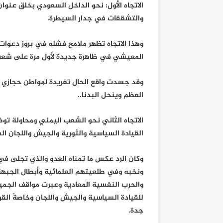
الاتجاه الأول: نحو الداخل السعودي بخلق عنو
والتشققات في جدار السيطرة.
وهذا الاتجاه تظهر ملامح فشله في بروز دعوات
المعيشي في ظاهرة جديدة لأول مرة على شعب 
وقد جسدت واقع الحال تغريدة لمواطن حجازي بق
العظم وينحل البدنا..
الاتجاه الثاني نحو الشعب اليمني ومحاولة ت
القيادة السياسية والثورية والجيش واللجان ال
وكان الرد عكس ما تمناه العدو والذي تجلى ف
ونخبه وفي طلعيتهم العلمائية وأبطال الجبهة ا
والحرب النفسية المعادية وعبرت مواقف الجميع 
للقيادة السياسية والجيش واللجان وخاصةً القوة
جدة.