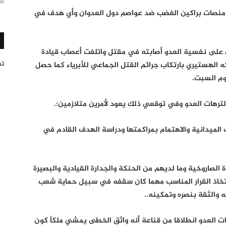
 منصات براكين الغضب ضد عواصم دول العدوان وأي هدف في
ن على نفسية العدو أصابته في مقتل واتلفت أعصاب قيادة
تغر
 الهستيري بارتكاب جرائم القتل الجماعي للأبرياء كما حصل
وم السبت.
لترهات العدو وفي توقعي ذلك يعود لأمرين متلازمين:.
زات الميدانية والاهتمام بمراكمتها ودراسة الهدف القادم في
 الصاروخية وما لديهم من الحنكة والجدارة القيادية والبصيرة
ى اتخاذ القرار المناسب مهما كان سقفه في سبيل حماية شعب
ه والثقة بنصره وتمكينه..
هات العدو انطلاقا من قناعة أنه واثق الخطى يمشي ملكاً كون