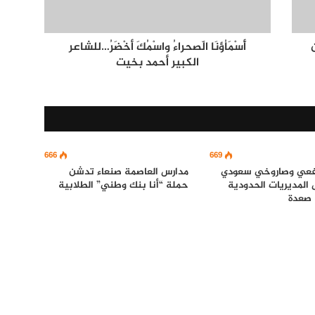
ن
أَسْمَاُؤنَا الّصحراءُ واسْمُكَ أخْضَرُ…للشاعر
الكبير أحمد بخيت
666
669
عي وصاروخي سعودي
مدارس العاصمة صنعاء تدشن
المديريات الحدودية
حملة “أنا بنك وطني” الطلابية
صعدة