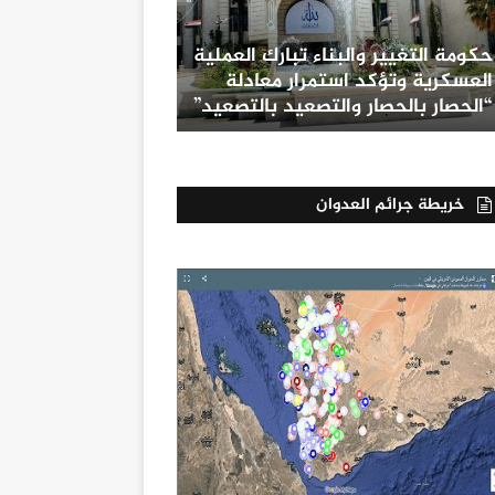
حكومة التغيير والبناء تبارك العملية
العسكرية وتؤكد استمرار معادلة
“الحصار بالحصار والتصعيد بالتصعيد”
خريطة جرائم العدوان