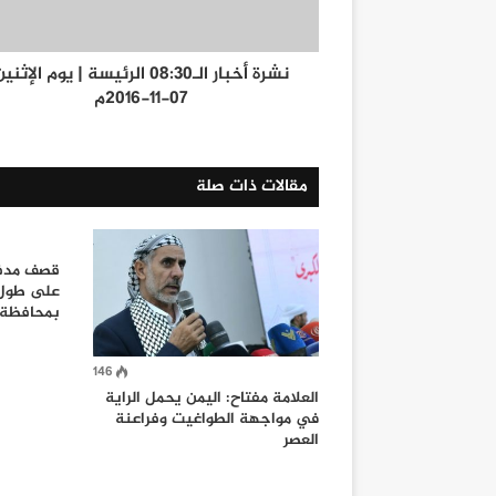
نشرة أخبار الـ08:30 الرئيسة | يوم الإثني
07-11-2016م
مقالات ذات صلة
قصف مدف
على طول 
بمحافظة 
146
العلامة مفتاح: اليمن يحمل الراية
في مواجهة الطواغيت وفراعنة
العصر