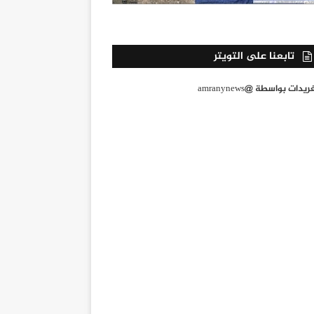
تابعنا على التويتر
يدات بواسطة @amranynews