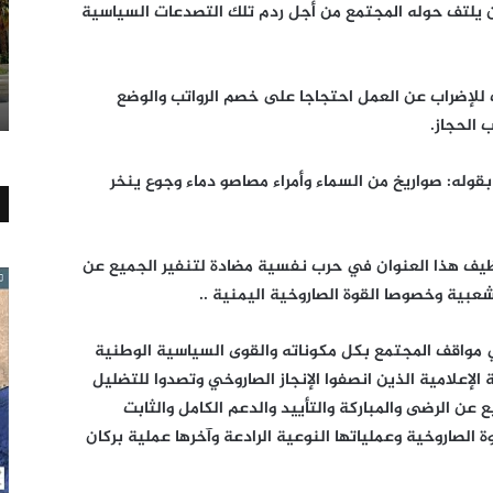
ان يلتف حوله المجتمع من أجل ردم تلك التصدعات السياسية
 للإضراب عن العمل احتجاجا على خصم الرواتب والوضع
الحجاز.
وله: صواريخ من السماء وأمراء مصاصو دماء وجوع ينخر
وظيف هذا العنوان في حرب نفسية مضادة لتنفير الجميع عن
شعبية وخصوصا القوة الصاروخية اليمنية ..
ي مواقف المجتمع بكل مكوناته والقوى السياسية الوطنية
لإعلامية الذين انصفوا الإنجاز الصاروخي وتصدوا للتضليل
عن الرضى والمباركة والتأييد والدعم الكامل والثابت
 الصاروخية وعملياتها النوعية الرادعة وآخرها عملية بركان