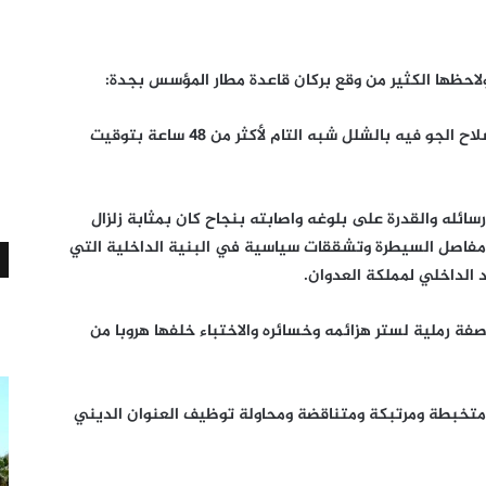
ولاحظها الكثير من وقع بركان قاعدة مطار المؤسس بجدة:
أولا إصابة الجسد العسكري للعدوان وخصوصا سلاح الجو فيه بالشلل شبه التام لأكثر من 48 ساعة بتوقيت
سائله والقدرة على بلوغه واصابته بنجاح كان بمثابة زلزال
مفاصل السيطرة وتشققات سياسية في البنية الداخلية التي
الداخلي لمملكة العدوان.
صفة رملية لستر هزائمه وخسائره والاختباء خلفها هروبا من
 متخبطة ومرتبكة ومتناقضة ومحاولة توظيف العنوان الديني