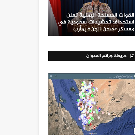
القوات المسلحة اليمنية تعلن
استهداف تحشيدات سعودية في
معسكر «صحن الجن» بمأرب
خريطة جرائم العدوان