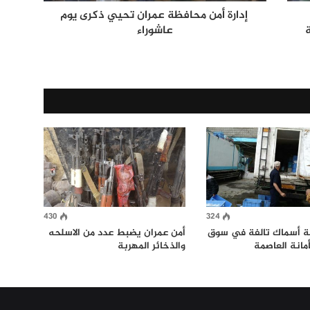
إدارة أمن محافظة عمران تحيي ذكرى يوم
عاشوراء
430
324
 أسماك تالفة في سوق
أمن عمران يضبط عدد من الاسلحه
أمانة العاصمة
والذخائر المهربة