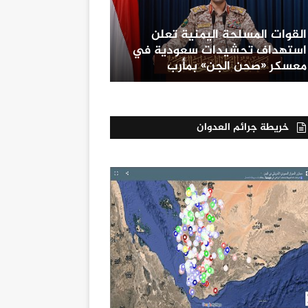
القوات المسلحة اليمنية تعلن
استهداف تحشيدات سعودية في
معسكر «صحن الجن» بمأرب
خريطة جرائم العدوان