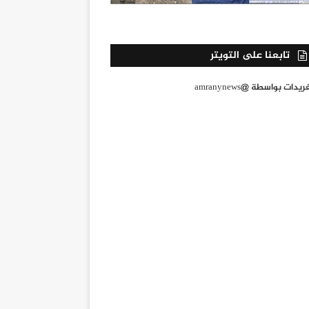
تابعنا على التويتر
يدات بواسطة @amranynews