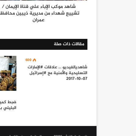
شاهد موكب الإباء علي قناة الإيمان /
تشييع شهداء من مديرية ذيبين محافظة
عمران
مقالات ذات صلة
600
شاهديالفيديو … علاقات #الإمارات
التسليحية والأمنية مع #إسرائيل
07-10-2017
ضبط كمية
البليلي ب