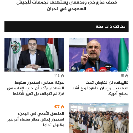
قصف صاروخي ومدفعي يستهدف تجمعات للجيش
السعودي في نجران
مقالات ذات صلة
142
81
قاليباف: لن نفاوض تحت
حركة حماس: استمرار سقوط
التهديد… وإيران جاهزة لردعٍ أشد
الشهداء يؤكد أن حرب الإبادة في
يصفع أمريكا
غزة لم تتوقف بل تغيّر شكلها
677
المنسق الأممي في اليمن:
استمرار إغلاق مطار صنعاء أمر غير
مقبول تماما