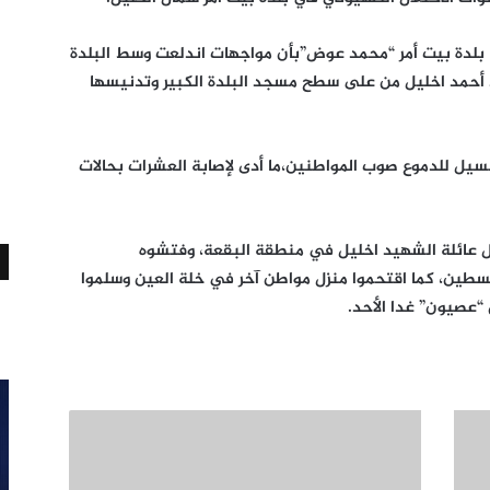
بلدة بيت أمر “محمد عوض”بأن مواجهات اندلعت وسط البلدة
 أحمد اخليل من على سطح مسجد البلدة الكبير وتدنيسها
لمسيل للدموع صوب المواطنين،ما أدى لإصابة العشرات بحالات
زل عائلة الشهيد اخليل في منطقة البقعة، وفتشوه
لسطين، كما اقتحموا منزل مواطن آخر في خلة العين وسلموا
“عصيون” غدا الأحد.