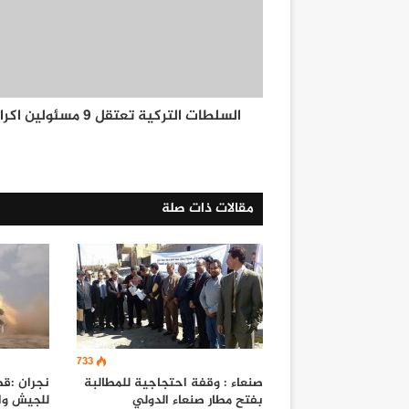
السلطات التركية تعتقل 9 مسئولين اكراد
مقالات ذات صلة
733
صنعاء : وقفة احتجاجية للمطالبة
نجران :ق
بفتح مطار صنعاء الدولي
للجيش وا