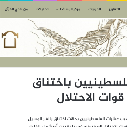
التقارير
الحوارات
مركز الوسائط
تحليلات
من هدي القرآن
لسطينيين باختناق
وات الاحتلال
 المسيرة نت :أصيب عشرات الفلسطينيين بحالات اختناق بالغاز المسيل
وات الاحتلال الصهيوني في بلدة بيت أمر شمال الخليل.