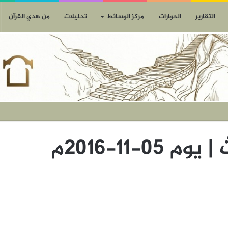
التقارير
الحوارات
مركز الوسائط
تحليلات
من هدي القرآن
0-11-2016م