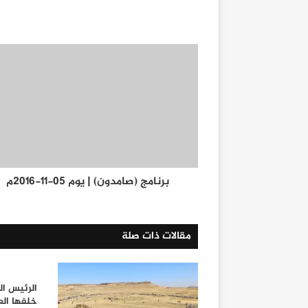
برنامج (صامدون) | يوم 05-11-2016م
مقالات ذات صلة
الرئيس ال
خلفها الع