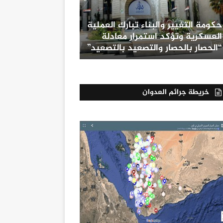
حكومة التغيير والبناء تبارك العملية
العسكرية وتؤكد استمرار معادلة
“الحصار بالحصار والتصعيد بالتصعيد”
خريطة جرائم العدوان