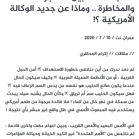
والمخاطرة .. وماذا عن جديد الوكالة
الأمريكية ؟!
عمران نت / 10 / 7 / 2020
// مقالات // إكرام المحاقري
لم نعد ندرك من أين نتلافى خطورة الاستهداف ؟! أمن الدول
الغربية ، أو من الأنظمة العميلة العربية ؟! وكيف سيكون الحال
عندما يكون صانع الحليب هو نفسه من يدس السم الزعاف فيه ؟!
فهل سيكون الحليب سمً أم ترياق ؟! وكأن الحال يشبه صياد يبحث
عن سمكة في نهر خال من الماء ! فلا فائدة مرجوة من طعم أمريكي
يستخدم فيه المبعوث الأممي في ظل واقع غير مبشر بأي نتيجة !
في الأمس البعيد والأمس القريب ، وبين اعوام مضت واخرى قادمة ،
لم نلتمس من “الأمم المتحدة” غير الكيد الخيانة وحياكة المؤامرات