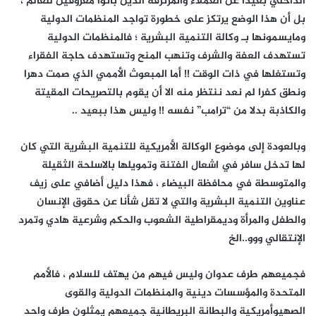
الداخلي بعيدا عن العملاء والمرتزقة الذين باتوا معروفين للعالم ،
بل أن هذا الوضع يرتكز على خطورة تواجد المنظمات الدولية
ومايسمونها بـ وكالة التنمية البشرية ؛ فالمنظمات الدولية
تستهدف العفة والشرف وتنهب المنح وتستهدف حاجة الفقراء
وتستغلها في ذات الوقت !! أما المبعوث الأممي الذي صمت دهرا
ونطق كفرا لم نعد ننتظر منه الا أن يقوم بالتصريحات المقيتة
والكاذبة بدلا من “ترامب” نفسه !! وليس هذا ببعيد ..
وبالعودة إلى موضوع الوكالة الأمريكية للتنمية البشرية التي كان
لها تدخل سافر في اشعال الفتنة وتمويلها بالاسلحة الثقيلة
والمتوسطة في محافظة البيضاء ، فهذا دليل أضافي على زيف
عناوين التنمية البشرية والتي لا تقل شأنا عن حقوق الإنسان
والطفل والمرأة وديمقراطية الشعوب والحكم وشرعية هادي وتمرد
الإنتقالي ووو..الخ
فجميعهم طرف عدوان وليس فيهم من يهتف للسلام ، فالأمم
المتحدة والمؤسسات دينية والمنظمات الدولية والقوى
الصهيوأمريكية والبطانة البريطانية جميعهم يمثلون طرف واحد