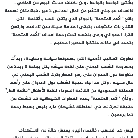
بشتى انواعها والوانها ، ولن يختلف حديث اليوم عن الماضي ،
فالهدف هو جني الكثير من المال المدنس لا غير ، فبالامكان تسمية
واقع “الأمم المتحدة” بالجوكر الذي يتقن اللعب بالأقنعة ، لكن
القناع بات مكشوف ، وتبقى المتاهة مليئة بمن تاه فيها وارتهن
للقرار العدواني ورمى بنفسه تحت رحمة اهداف “الأمم المتحدة”
وتجمد في مكانه منتظرا للمصير المحتوم ..
تطورت الاساليب الأممية التي يسمونها سياسة ومحايدة ، وبدأت
بمساومة الشعب اليمني على لقمة عيشه بكل بجاحة !! وبدلا من
مفاوضة دول العدوان على رفع الحصار وترك الشعب اليمني في
حال سبيله ، وكل هذا جاء نتيجة لشطب دول العدوان على رأسها
المملكة السعودية من القائمة السوداء لقلتة الأطفال “قائمة العار”
، وكأن “الأمم المتحدة” بهذه الخطوات الشيطانية قد كشفت عن
حقيقة تحركاتها في المنطقة كشيطان مارد وليس وسيط رحمة
كما يزعمون .
ليس هذا فحسب ، فاليمن اليوم يعيش حالة من الاستهداف