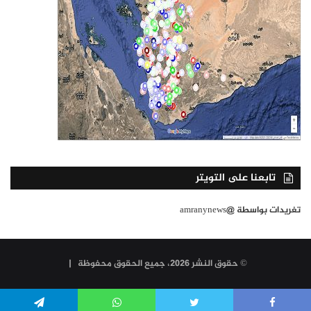
تابعنا على التويتر
تغريدات بواسطة @amranynews
© حقوق النشر 2026، جميع الحقوق محفوظة |