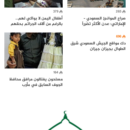
379
265
صراع الموانئ السعودي –
أطفال اليمن لا بواكي لهم…
الإماراتي: عدن الأكثر تضّرراً
بالرغم من آلاف الجرائم بحقهم
696
دك مواقع الجيش السعودي شرق
الطوال بجيزان جيزان
164
مسلحون يغتالون مرافق محافظ
الجوف السابق في مأرب