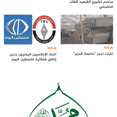
مراسم تشييع الشهيد القائد
الخامنئي
929
806
غارات تدمر “عاصفة الحزم”
اتحاد الإعلاميين اليمنيين يدين
إغلاق فضائية فلسطين اليوم