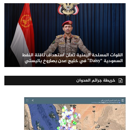
القوات المسلحة اليمنية تعلن استهداف ناقلة النفط
السعودية “Daisy” في خليج عدن بصاروخ باليستي
خريطة جرائم العدوان