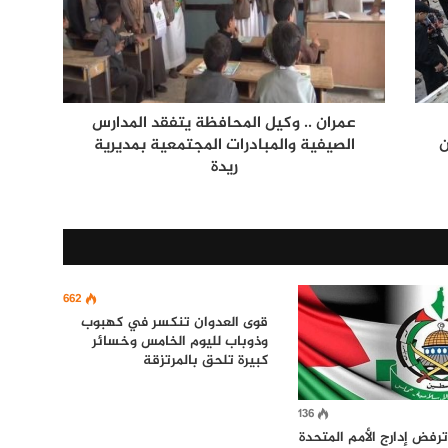
عمران .. وكيل المحافظة يتفقد المدارس
ن
الصيفية والمبادرات المجتمعية بمديرية
ريدة
662
​قوى العدوان تنكسر في كهبوب
وذوباب لليوم الخامس وخسائر
كبيرة تلحق بالمرتزقة
136
فض إدارج الأمم المتحدة