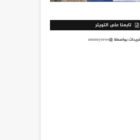
تابعنا على التويتر
يدات بواسطة @amranynews