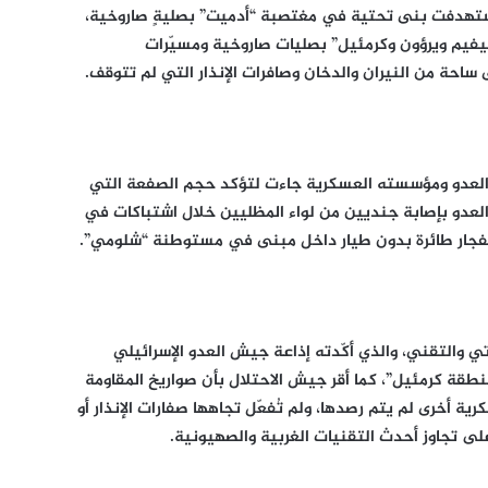
استهدفت بنى تحتية في مغتصبة “أدميت” بصليةٍ صاروخية،
فيفيم ويرؤون وكرمئيل” بصليات صاروخية ومسيّرات
احة من النيران والدخان وصافرات الإنذار التي لم تتوقف.
ام العدو ومؤسسته العسكرية جاءت لتؤكد حجم الصفعة التي
العدو بإصابة جنديين من لواء المظليين خلال اشتباكات في
تي والتقني، والذي أكّدته إذاعة جيش العدو الإسرائيلي
 لبنان اتجاه منطقة كرمئيل”، كما أقر جيش الاحتلال بأن صواريخ المقاومة
أخرى لم يتم رصدها، ولم تُفعّل تجاهها صفارات الإنذار أو
على تجاوز أحدث التقنيات الغربية والصهيونية.