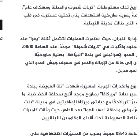
اريخ تدك مستوطنات “كريات شمونة والمطلة ومسكاف عام”،
وعةً بضربة صاروخية استهدفت بنى تحتية عسكرية في قلب
مة التي طالت مدينة النبطية.
ارة النيران، حيث استمرت العمليات لتشمل ثكنة “يعرا” عند
تغر
الساعة 06:20، ثم العودة لاستهداف تجمعات الجنود والآليات في “كريات شمونة” مجدّدًا عند الساعة 08:10،
لعدو الإسرائيلي في بلدة “البيّاضة” بصليةٍ صاروخيّة،
 أدى إلى حالة من الإرباك والذعر في صفوف جيش العدو الذي
لمجاهدين.
والقدرات الجوية المسيّرة، شهدت “تلة العويضة ببلدة
حدودية عند الساعة 02:00 فجرًا تدمير دبابة “ميركافا” بصاروخ موجّه أُتبع بمحلقة انقضاضية، ما
رٌ تكرر لاحقًا مع دبابتي ميركافا إضافيتين في مدينة “بنت
ًا، وفي منطقة “صف الهوا” بعد الظهر، حيث وثقت كاميرات
ناعة الصهيونية تحت أقدام المقاومين اللبنانيين.
وفي هجومٍ جوي واسع، شنّت المقاومة عند الساعة 08:45 هجومًا بسرب من المسيّرات الانقضاضية على