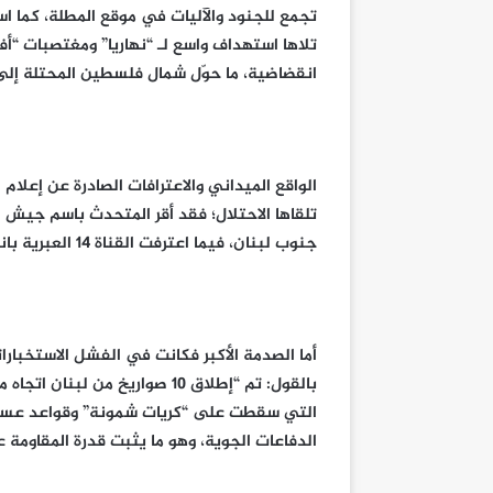
تجمع للجنود والآليات في موقع المطلة، كما 
تلاها استهداف واسع لـ “نهاريا” ومغتصبات “أ
انقضاضية، ما حوّل شمال فلسطين المحتلة إلى س
الواقع الميداني والاعترافات الصادرة عن إعل
تلقاها الاحتلال؛ فقد أقر المتحدث باسم جيش 
جنوب لبنان، فيما اعترفت القناة 14 العبرية بانفجار طائرة بدون طيار داخل مبنى في مستوطنة “شلومي”.
أما الصدمة الأكبر فكانت في الفشل الاستخبارا
بالقول: تم “إطلاق 10 صواريخ من
التي سقطت على “كريات شمونة” وقواعد عسكرية 
الدفاعات الجوية، وهو ما يثبت قدرة المقاومة 