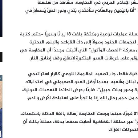
ث نشر الإعلام الحربي في المقاومة، مشاهد من سلسلة
باليَقِينِ وبالسِّلاحِ سَأفتَدي بَلَدي ونور الحقّ يَسطَعُ في
منذ بزوغ فجر اليوم السبت، نفذّت المقاومة سلسلة عمليات نوعية ومكثفة بلغت 18 بيانًا رسميًّا -حتى كتابة
لتجمعات الجنود وصولاً إلى دكّ القواعد والبنى التحتية
عركة “العصف المأكول” التي أثبتت مجددًا أن المقاومة هي
ؤلم على خروقات العدو المتكررة لاتفاق وقف إطلاق النار.
اصيل المشهد خلال الساعات الـ 12 الماضية فقط، جاء تصعيد المقاومة النوعي كقرارٍ استراتيجي
ن لبنان وشعبه، بعدما أوغل العدو الصهيوني في اعتداءاته
 وصور وبنت جبيل”، ضاربًا بعرض الحائط التعهدات الدولية،
 من حمم رجال الله إذا ما تجرأ على استباحة الأرض والدم.
وانطلقت شرارة الردود النوعية عند الساعة 01:40 فجرًا، حينما وجهت المقاومة رسالة بالغة الدلالة باستهداف
” عبر محلقة انقضاضية أصابت هدفها بدقة، معلنةً بذلك أن
تحركات الغزاة.