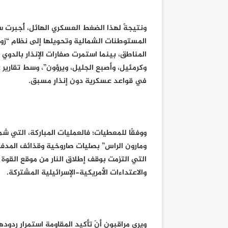
ونتيجةً لهذا الضغط العسكري الهائل، أُجبرت س
المستوطنات الشمالية وتحويلها إلى نظام “زو
المناطق، بينما استمرت صفارات الإنذار بالدوي
وكرمئيل، وأصبع الجليل، ويرؤون”، وسط تقارير
في قواعد عسكرية دون إنذارٍ مسبق.
ووفقًا للمعطيات؛ فالعمليات المباركة، التي 
ومارون الراس” بصليات صاروخية وقذائف المدفعي
التي التزمت بوقف إطلاق النار من موقع القوة 
والاعتداءات الأمريكية-الإسرائيلية المشتركة.
ويرى مراقبون أنّ تأكيد المقاومة استمرار ردو