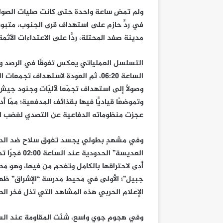
ولم تمضِ ساعة واحدة حتى كانت صليات الصو
في ردٍّ حازم على استهداف قرى الجنوب، متب
مدينة صفد المحتلة، ردًّا على الاعتداءات الآث
التسلسل العملياتي يعكس تفوقًا في الرصد وإد
وصولاً إلى استهداف تجمّعا لآليّات وجنود جيش ا
وتموضعًا قياديًّا فيها بقذائف المدفعية؛ ممّا
عجزت منظوماته الدفاعية عن التصدي لغضب ا
وفي مشهدٍ بطولي يجسد تفوق سلاح ضد الدروع 
العديسة” ال
أدى لاحتراقها بالكامل وتفحم من فيها، وهو مصي
جبيل”؛ الأولى في محيط مدرسة “الإشراق” ظهر
الإعلام الحربي هذه المشاهد التي تذل فخر الص