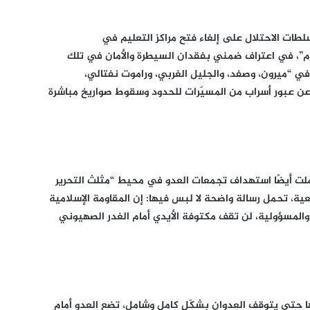
لطات الاحتلال على إلغاء فتح مراكز التعليم في
م”، في اعتراف ضمني بفقدان السيطرة والأمان في تلك
 في “ميرون، وصفد، والجليل الغربي، وراموت نفتالي،
 عن عبور أسراب من المسيّرات للحدود وسقوط صواريخ مباشرة
شملت أيضًا استهداف تجمعات العدو في محيط “مثلث التحرير
ة، تحمل رسالة واضحة لا لبس فيها: إن المقاومة الإسلامية
والمسؤولية، لن تقف مكتوفة الأيدي أمام الغدر الصهيوني
دها حتى يتوقف العدوان بشكّلٍ كامل وشامل، تضع العدو أمام