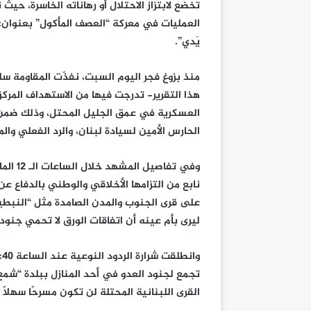
تخضع لابتزاز الاحتلال أو رهاناته الخاسرة، حي
العمليات في معركة “العصف المأكول” بعنوان: “أنَا 
يَدي”.
هذا التقرير- تدرجت فيها من الاستهداف المركز 
العسكرية في عمق الجليل المحتل، وذلك ضمن م
الحارس الأمين لسيادة لبنان، والرد الفعلي والم
وفي تف
نابع من التزامها الأخلاقي والوطني بالدفاع ع
على قرى الجنوب والمدن الصامدة مثل “النبطية
ليرى بأم عينه أن اتفاقات الورق لا تحمي جنوده
تجمع لجنود العدو في أحد المنازل ببلدة “شمع
القرى اللبنانية المحتلة لن تكون مسرحًا سهلاً ل