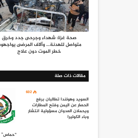
صحة غزة: شهداء وجرحى جدد وخرق
متواصل للهدنة… وآلاف المرضى يواجهو
خطر الموت دون علاج
مقالات ذات صلة
602
السويد وهولندا تطالبان برفع
الحصار عن اليمن وفتح المطارات
ويحملان العدوان مسؤولية انتشار
وباء الكوليرا
“حماس” تر