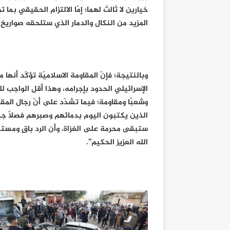
خيارين لا ثالث لهما؛ إمّا الالتزام الحقيقي بما
المزيد من النكال والدمار الذي ستلحقه صواريخ 
وبالنتيجة؛ فإنّ المقاومة الاسلاميّة تؤكّد أنه
الإسرائيلي الحدود بإجرامه، وهذا أقل الواجب 
وشعبًا ومقاومة؛ فيما تشدّد على أنّ رجال الم
الذين يكتبون اليوم بدمائهم وصبرهم فصلاً جديد
ستبقى محرمة على الغزاة، وأن الرد باقٍ ومستمر
الله العزيز الحكيم”.