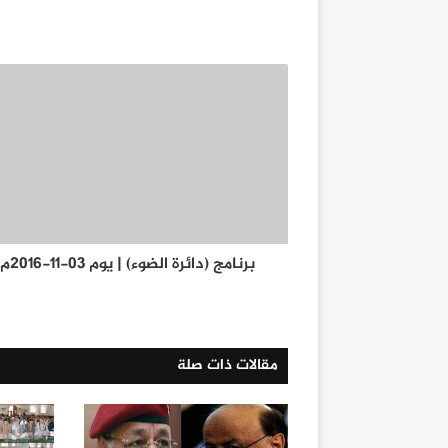
برنامج (دائرة الضوء) | يوم 03-11-2016م
مقالات ذات صلة