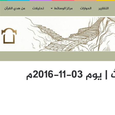
التقارير
الحوارات
مركز الوسائط
تحليلات
من هدي القرآن
0-11-2016م