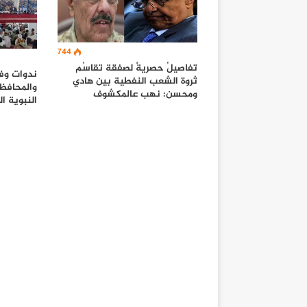
744
تفاصيلُ حصريةٌ لصفقة تقاسُم
ندوات وفع
ثروة الشعب النفطية بين هادي
والمحافظا
ومحسن: نهب عالمكشوف
النبوية ا