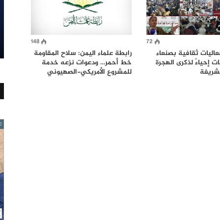
148
72
اليات ثقافية بصنعاء
رابطة علماء اليمن: سلاح المقاومة
ت إحياءً لذكرى الهجرة
خط أحمر… ودعوات نزعه خدمة
لشريفة
للمشروع الأمريكي-الصهيوني