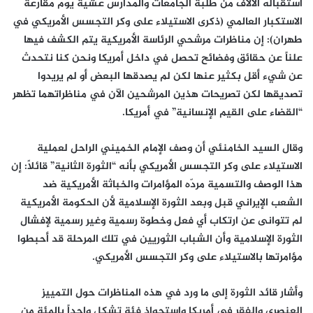
استقباله الآلاف من طلبة الجامعات والمدارس عشية يوم مقارعة
الاستكبار العالمي (ذكرى الاستيلاء على وكر التجسس الأمريكي في
طهران): إن مناظرات مرشحي الرئاسة الأمريكية يتم الكشف فيها
علناً عن حقائق وفضائح تحصل في داخل أمريكا ونحن كنا نتحدث
عن شيء أقل بكثير عنها لكن لم يصدقها البعض أو لم يريدوا
تصديقها لكن تصريحات هذين المرشحين الآن في مناظراتهما تظهر
“القضاء على القيم الإنسانية” في أمريكا.
وقال السيد الخامنئي أن وصف الإمام الخميني الراحل لعملية
الاستيلاء على وكر التجسس الأمريكي بأنه “الثورة الثانية” قائلاً: إن
هذا الوصف والتسمية مردّه المؤامرات والخباثة الأمريكية ضد
الشعب الإيراني قبل وبعد الثورة الإسلامية لأن الحكومة الأمريكية
لم تتوانى عن ارتكاب أي فعل وخطوة رسمية وغير رسمية لإفشال
الثورة الإسلامية وأن الشباب الثوريين في تلك المرحلة قد أحبطوا
مؤامرتها بالاستيلاء على وكر التجسس الأمريكي.
وأشار قائد الثورة إلى ما ورد في هذه المناظرات حول التمييز
العنصري والفقر في أمريكا واستحواذ فئة تشكل واحداً بالمئة من