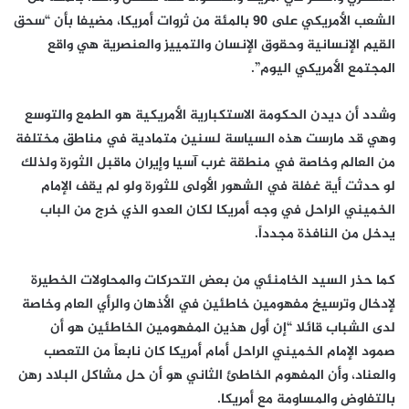
الشعب الأمريكي على 90 بالمئة من ثروات أمريكا، مضيفا بأن “سحق
القيم الإنسانية وحقوق الإنسان والتمييز والعنصرية هي واقع
المجتمع الأمريكي اليوم”.
وشدد أن ديدن الحكومة الاستكبارية الأمريكية هو الطمع والتوسع
وهي قد مارست هذه السياسة لسنين متمادية في مناطق مختلفة
من العالم وخاصة في منطقة غرب آسيا وإيران ماقبل الثورة ولذلك
لو حدثت أية غفلة في الشهور الأولى للثورة ولو لم يقف الإمام
الخميني الراحل في وجه أمريكا لكان العدو الذي خرج من الباب
يدخل من النافذة مجدداً.
كما حذر السيد الخامنئي من بعض التحركات والمحاولات الخطيرة
لإدخال وترسيخ مفهومين خاطئين في الأذهان والرأي العام وخاصة
لدى الشباب قائلا “إن أول هذين المفهومين الخاطئين هو أن
صمود الإمام الخميني الراحل أمام أمريكا كان نابعاً من التعصب
والعناد، وأن المفهوم الخاطئ الثاني هو أن حل مشاكل البلاد رهن
بالتفاوض والمساومة مع أمريكا.