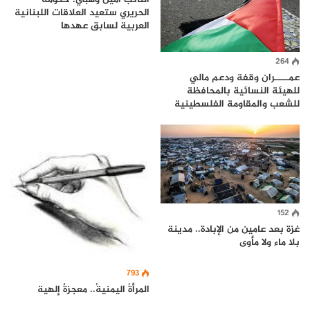
الحريري ستعيد العلاقات اللبنانية
العربية لسابق عهدها
264
عمــــران وقفة ودعم مالي
للهيئة النسائية بالمحافظة
للشعب والمقاومة الفلسطينية
152
غزة بعد عامين من الإبادة.. مدينة
بلا ماء ولا مأوى
793
المرأةُ اليمنيةُ.. معجزةٌ إلهية