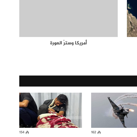
أَمريكا وسترُ العورة
154
162