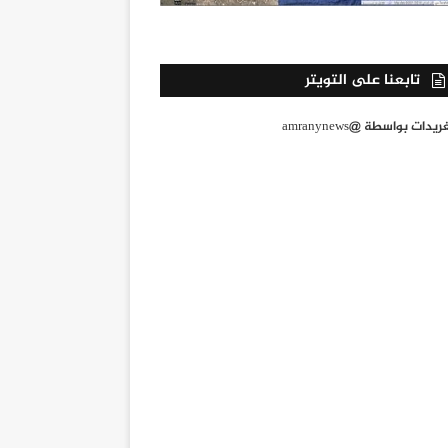
تابعنا على التويتر
يدات بواسطة @amranynews