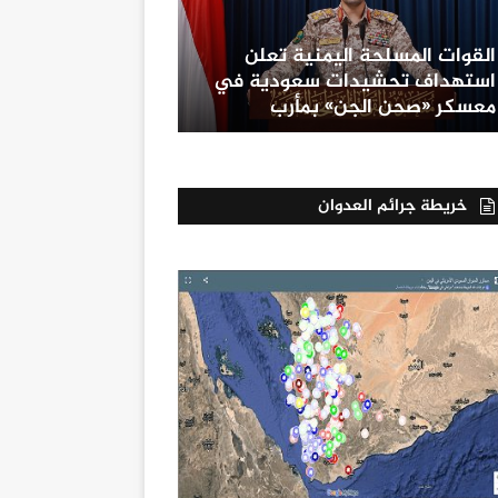
القوات المسلحة اليمنية تعلن
استهداف تحشيدات سعودية في
معسكر «صحن الجن» بمأرب
خريطة جرائم العدوان