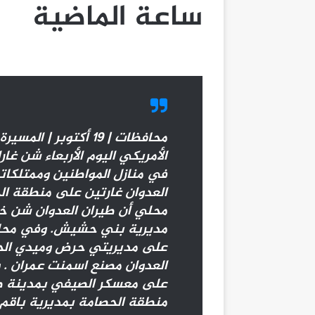
ساعة الماضية
محافظات | 19 أكتوبر 
الأمريكي اليوم الأربعاء شن غا
في منازل المواطنين وممتلكا
العدوان غارتين على منطقة ال
محلي أن طيران العدوان شن خ
مديرية بني حشيش. وفي محا
على مديريتي حرض وميدي الح
العدوان مصنع اسمنت عمران .
على معسكر الصيفي بمدينة صع
منطقة الحصامة بمديرية باقم