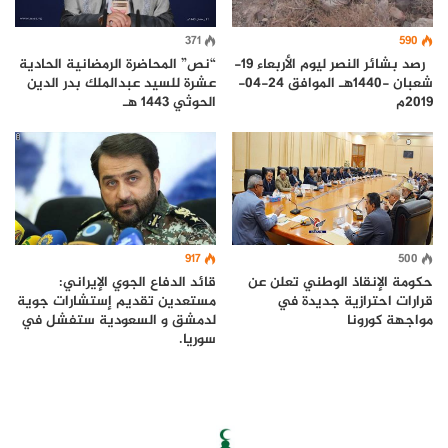
371
590
رصد بشائر النصر ليوم الأربعاء 19-
“نص” المحاضرة الرمضانية الحادية
شعبان -1440هـ الموافق 24-04-
عشرة للسيد عبدالملك بدر الدين
2019م
الحوثي 1443 هـ
500
917
حكومة الإنقاذ الوطني تعلن عن
قائد الدفاع الجوي الإيراني:
قرارات احترازية جديدة في
مستعدين تقديم إستشارات جوية
مواجهة كورونا
لدمشق و السعودية ستفشل في
سوريا.