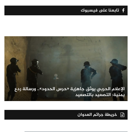
تابعنا على فيسبوك
الإعلام الحربي يوثق جاهزية «حرس الحدود».. ورسالة ردع
يمنية: التصعيد بالتصعيد
خريطة جرائم العدوان