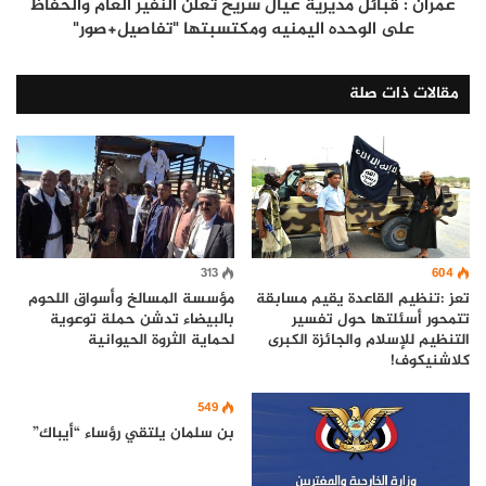
عمران : قبائل مديرية عيال سريح تعلن النفير العام والحفاظ
على الوحده اليمنيه ومكتسبتها "تفاصيل+صور"
مقالات ذات صلة
604
313
تعز :تنظيم القاعدة يقيم مسابقة
مؤسسة المسالخ وأسواق اللحوم
تتمحور أسئلتها حول تفسير
بالبيضاء تدشن حملة توعوية
التنظيم للإسلام والجائزة الكبرى
لحماية الثروة الحيوانية
كلاشنيكوف!
549
بن سلمان يلتقي رؤساء “أيباك”