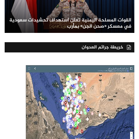
القوات المسلحة اليمنية تعلن استهداف تحشيدات سعودية
في معسكر «صحن الجن» بمأرب
خريطة جرائم العدوان