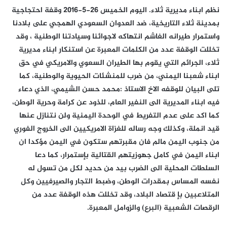
نظم ابناء مديرية ثلاء. اليوم الخميس 26-5-2016 وقفة احتجاجية
بمدينة ثلاء التاريخية، ضد العدوان السعودي الهمجي على بلادنا
واستمرار طيرانه الغاشم انتهاكه لاجوائنا وسيادتنا الوطنية ، وقد
تخللت الوقفة عدد من الكلمات المعبرة عن استنكار ابناء مديرية
ثلاء، الجرائم التي يقوم بها الطيران السعوي والامريكي في حق
ابناء شعبنا اليمني، من ضرب للمنشئات الحيوية والوطنية، كما
تلى البيان للوقفه الاخ الاستاذ :محمد حسن الشيمي، الذي دعاء
فيه ابناء المديرية الى النفير العام، للذود عن كرامة وحرية الوطن،
كما اكد على عدم التفريط في الوحدة اليمنية ولن نتنازل عنها
قيد انملة، وكذلك وجه رساله للغزاة الامريكيين الى الخروج الفوري
من جنوب اليمن مالم فان مقبرتهم ستكون في اليمن مؤكدا ان
ابناء اليمن في كامل جهوزيتهم القتالية بإستمرار، كما دعا
السلطات المحلية الى الضرب بيد من حديد لكل من تسول له
نفسه المساس بمقدرات الوطن، وضبط التجار والصيرفيين وكل
المتلاعبين بإ قتصاد البلاد، وقد تخللت هذه الوقفة عدد من
الرقصات الشعبية (البرع) والزوامل المعبرة.