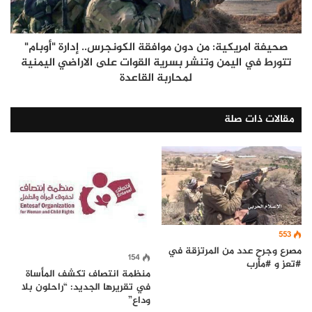
صحيفة امريكية: من دون موافقة الكونجرس.. إدارة "أوبام"
تتورط في اليمن وتنشر بسرية القوات على الاراضي اليمنية
لمحاربة القاعدة
مقالات ذات صلة
553
مصرع وجرح عدد من المرتزقة في
154
#تعز و #مأرب
منظمة انتصاف تكشف المأساة
في تقريرها الجديد: “راحلون بلا
وداع”