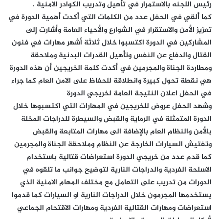
رئيس اللجنه بالاستمرار في تأهيل وتدريب الكوادر الامنية .
كما ألقي في الحفل عدد من الكلمات التي أكدت أهمية الدورة في
تعزيز الأمن والاستقرار في الشوارع والأحياء العامة وأشارت إلى
المشاركين في الدورة اكتسبوا خلال ثلاثة أشهر مهارات في فنون
القتال والدفاع عن النفس وتأهيل القدرات البدنية وملاحقة
ومطاردة الجناة والمجرمين في أكدت كلمة الخريجين أن هذه الدورة
هي نقطة تحول كبيرة وانطلاقة للحفاظ على الامن العام كما جراء
في الحفل اعلان النتيجة العامة لخريجي الدورة
وشهد الحفل عروض للخريجين في المهارات التي اكتسبوها خلال
الدورة المتمثلة في الرماية والقبض والسيطرة للدراجات المخلة
بالأمن والنظام العام بالإضافة الى مهارات المتابعة والقبض
وتفتيش السيارات الخارجة عن النظام وملاحقة الجناة والمجرمين
كما قدم عدد من خريجي الدورة استعراضات قتالية باستخدام
الاسلحة الفردية والدراجات النارية لتوضيح جوانب ما تلقوه في
الدورات من تدريب على التعامل مع مختلف المهام الامنية الذي
يستخدمها المجرمون خلال الدراجات النارية او السيارات كما قدموا
استعراضات ومهارات القتالية الفردية ومهارات الاقتحام الجماعي