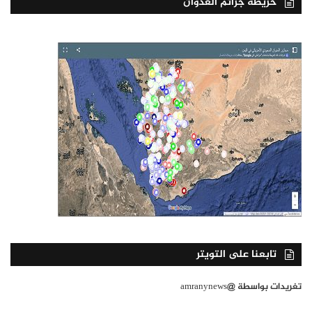
خريطة جرائم العدوان
تابعنا على التويتر
تغريدات بواسطة @amranynews