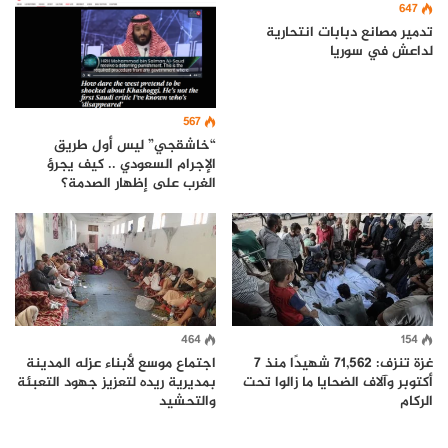
647
تدمير مصانع دبابات انتحارية
لداعش في سوريا
567
“خاشقجي” ليس أول طريق
الإجرام السعودي .. كيف يجرؤ
الغرب على إظهار الصدمة؟
464
154
غزة تنزف: 71,562 شهيدًا منذ 7
اجتماع موسع لأبناء عزله المدينة
أكتوبر وآلاف الضحايا ما زالوا تحت
بمديرية ريده لتعزيز جهود التعبئة
الركام
والتحشيد