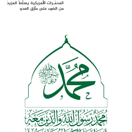
المدمّـرات الأمريكية يسلِّطُ المزيدَ
من الضوء على مأزق العدو