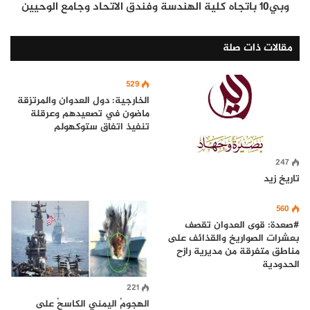
وبي10 باتجاه كلية الهندسة وفندق الاتحاد وجامع الوحيين
مقالات ذات صلة
529
الخارجية: دول العدوان والمرتزقة
ماضون في تصعيدهم وعرقلة
تنفيذ اتفاق ستوكهولم
247
تاريخ زيد
560
#صعدة: قوى العدوان تقصف
بعشرات الصواريخ والقذائف على
مناطق متفرقة من مديرية رازح
الحدودية
221
الهجومُ اليمني الكاسحُ على