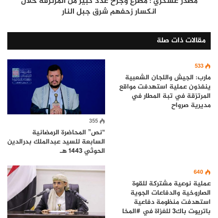
مصدر عسكري : مصرع وجرح عدد كبير من المرتزقة خلال
انكسار زحفهم شرق جبل النار
مقالات ذات صلة
533
مارب: الجيش واللجان الشعبية
ينفذون عملية استهدفت مواقع
المرتزقة في تبة المطار في
مديرية صرواح
355
“نص” المحاضرة الرمضانية
السابعة للسيد عبدالملك بدرالدين
الحوثي 1443 هـ
640
عملية نوعية مشتركة للقوة
الصاروخية والدفاعات الجوية
استهدفت منظومة دفاعية
باتريوت باك3 للغزاة في #المخا